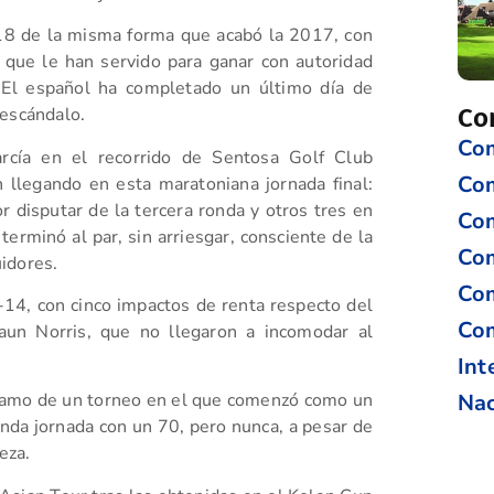
18 de la misma forma que acabó la 2017, con
 que le han servido para ganar con autoridad
El español ha completado un último día de
Co
 escándalo.
Com
rcía en el recorrido de Sentosa Golf Club
Co
on llegando en esta maratoniana jornada final:
 disputar de la tercera ronda y otros tres en
Com
erminó al par, sin arriesgar, consciente de la
Com
idores.
Com
14, con cinco impactos de renta respecto del
Com
haun Norris, que no llegaron a incomodar al
Int
Nac
clamo de un torneo en el que comenzó como un
nda jornada con un 70, pero nunca, a pesar de
eza.