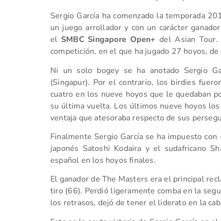
Sergio García ha comenzado la temporada 20
un juego arrollador y con un carácter ganador
el
SMBC Singapore Open+
del Asian Tour. 
competición, en el que ha jugado 27 hoyos, de
Ni un solo bogey se ha anotado Sergio Ga
(Singapur). Por el contrario, los birdies fuer
cuatro en los nueve hoyos que le quedaban por
su última vuelta. Los últimos nueve hoyos los t
ventaja que atesoraba respecto de sus persegu
Finalmente Sergio García se ha impuesto con -
japonés Satoshi Kodaira y el sudafricano S
español en los hoyos finales.
El ganador de The Masters era el principal re
tiro (66). Perdió ligeramente comba en la segu
los retrasos, dejó de tener el liderato en la cab