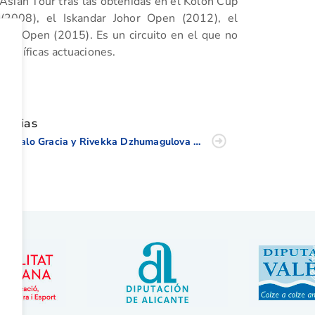
l Asian Tour tras las obtenidas en el Kolon Cup
2008), el Iskandar Johor Open (2012), el
am Open (2015). Es un circuito en el que no
agníficas actuaciones.
tir
oticias
Gonzalo Gracia y Rivekka Dzhumagulova Campeones de Alicante (WAGR)