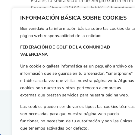
Esta es la sexta victoria de Sergio García en e
Korean Open (2002), el HSBC Champions (
Thailand Golf Championship (2013) y el Ho Tr
INFORMACIÓN BÁSICA SOBRE COOKIES
se prodiga mucho pero en el que suele cuajar m
Bienvenida/o a la información básica sobre las cookies de la
Facebook
X
WhatsApp
LinkedIn
Email
Compar
página web responsabilidad de la entidad:
FEDERACIÓN DE GOLF DE LA COMUNIDAD
Otras n
VALENCIANA
Comienza la temporada del Comité Juvenil con la disputa del Gran Premio Juvenil C.V.
Una cookie o galleta informática es un pequeño archivo de
información que se guarda en tu ordenador, “smartphone”
o tableta cada vez que visitas nuestra página web. Algunas
cookies son nuestras y otras pertenecen a empresas
externas que prestan servicios para nuestra página web.
Las cookies pueden ser de varios tipos: las cookies técnicas
son necesarias para que nuestra página web pueda
funcionar, no necesitan de tu autorización y son las únicas
que tenemos activadas por defecto.