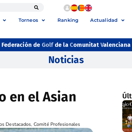
Torneos
Ranking
Actualidad
Federación de
Golf
de la
C
omunitat
V
alenciana
Noticias
o en el Asian
Úl
os Destacados
,
Comité Profesionales