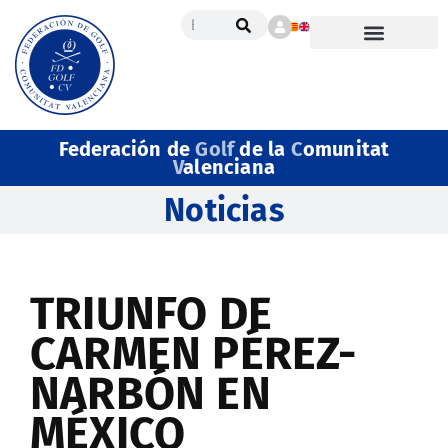
Federación de
Golf
de la
C
omunitat
V
alenciana
Noticias
TRIUNFO DE
CARMEN PÉREZ-
NARBÓN EN
MÉXICO