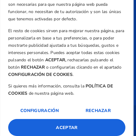
+34 961 367 799
son necesarias para que nuestra página web pueda
Email
funcionar, no necesitan de tu autorización y son las únicas
federacion@golfcv.com
que tenemos activadas por defecto.
El resto de cookies sirven para mejorar nuestra página, para
Aviso Legal
personalizarla en base a tus preferencias, o para poder
Política de Privacidad
mostrarte publicidad ajustada a tus búsquedas, gustos e
Transparencia
intereses personales. Puedes aceptar todas estas cookies
Normativa
pulsando el botón
ACEPTAR,
rechazarlas pulsando el
botón
RECHAZAR
o configurarlas clicando en el apartado
Federación
CONFIGURACIÓN DE COOKIES
.
Revista
Si quieres más información, consulta la
POLÍTICA DE
COOKIES
de nuestra página web.
CONFIGURACIÓN
RECHAZAR
Copyright ©
Federación de Golf de la
Comunitat Valenciana
| Diseño:
TecnoQuatre
ACEPTAR