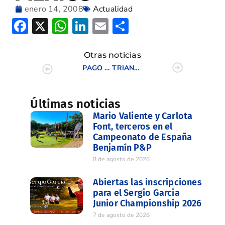
enero 14, 2008
Actualidad
Facebook
X
WhatsApp
LinkedIn
Email
Compartir
Otras noticias
PAGO POR BANCO DE LAS INSCRIPCIONES
TRIANGULAR JUNIOR DE LA C.V. (III del 2007)
Últimas noticias
Mario Valiente y Carlota
Font, terceros en el
Campeonato de España
Benjamín P&P
8 de agosto de 2026
Abiertas las inscripciones
para el Sergio Garcia
Junior Championship 2026
7 de agosto de 2026