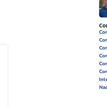
Co
Com
Co
Com
Com
Com
Com
Int
Nac