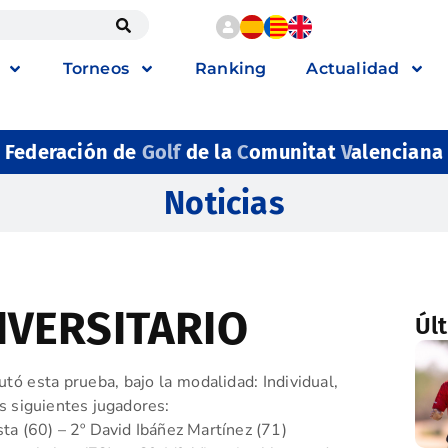
Torneos
Ranking
Actualidad
Federación de
Golf
de la
C
omunitat
V
alenciana
Noticias
IVERSITARIO
Úl
tó esta prueba, bajo la modalidad: Individual,
s siguientes jugadores:
ta (60) – 2º David Ibáñez Martínez (71)