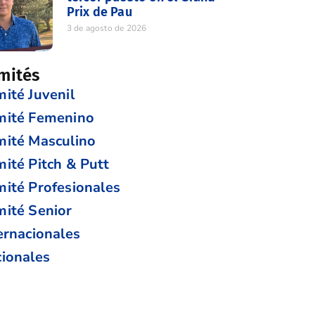
Prix de Pau
3 de agosto de 2026
mités
ité Juvenil
mité Femenino
ité Masculino
ité Pitch & Putt
ité Profesionales
ité Senior
ernacionales
ionales