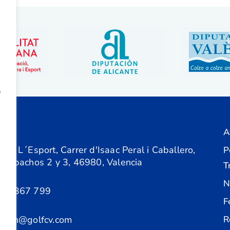
a
A
ón
 de L´Esport, Carrer d'Isaac Peral i Caballero,
P
 Despachos 2 y 3, 46980, Valencia
T
N
61 367 799
F
acion@golfcv.com
R