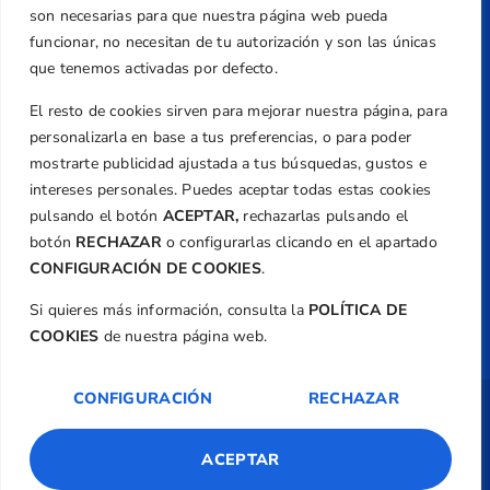
+34 961 367 799
son necesarias para que nuestra página web pueda
Email
funcionar, no necesitan de tu autorización y son las únicas
federacion@golfcv.com
que tenemos activadas por defecto.
El resto de cookies sirven para mejorar nuestra página, para
Aviso Legal
personalizarla en base a tus preferencias, o para poder
Política de Privacidad
mostrarte publicidad ajustada a tus búsquedas, gustos e
Transparencia
intereses personales. Puedes aceptar todas estas cookies
Normativa
pulsando el botón
ACEPTAR,
rechazarlas pulsando el
botón
RECHAZAR
o configurarlas clicando en el apartado
Federación
CONFIGURACIÓN DE COOKIES
.
Revista
Si quieres más información, consulta la
POLÍTICA DE
COOKIES
de nuestra página web.
CONFIGURACIÓN
RECHAZAR
Copyright ©
Federación de Golf de la
Comunitat Valenciana
| Diseño:
TecnoQuatre
ACEPTAR