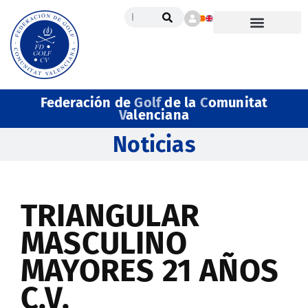
Federación de
Golf
de la
C
omunitat
V
alenciana
Noticias
TRIANGULAR
MASCULINO
MAYORES 21 AÑOS
C.V.