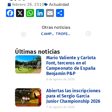
febrero 26, 2010
Actualidad
Facebook
X
WhatsApp
LinkedIn
Email
Compartir
Otras noticias
CAMPEONATO GREENSOME SENIOR
TROFEO CLUBES Y CAMPOS DE LA C.V.
Últimas noticias
Mario Valiente y Carlota
Font, terceros en el
Campeonato de España
Benjamín P&P
8 de agosto de 2026
Abiertas las inscripciones
para el Sergio Garcia
Junior Championship 2026
7 de agosto de 2026