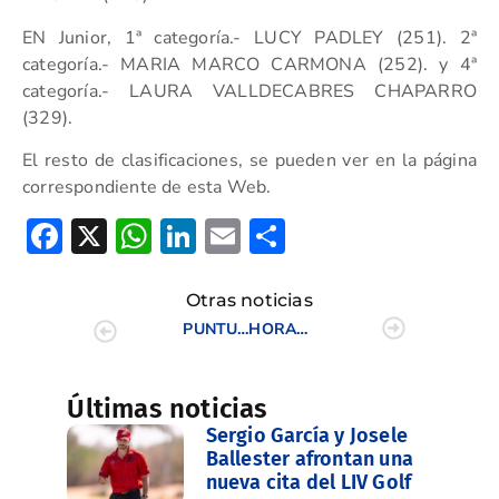
EN Junior, 1ª categoría.- LUCY PADLEY (251). 2ª
categoría.- MARIA MARCO CARMONA (252). y 4ª
categoría.- LAURA VALLDECABRES CHAPARRO
(329).
El resto de clasificaciones, se pueden ver en la página
correspondiente de esta Web.
Facebook
X
WhatsApp
LinkedIn
Email
Compartir
Otras noticias
PUNTUABLE NACIONAL ZONA 3
HORARIO SALIDAS DOMINGO CTO.ABSOLUTO FEMENINO
Últimas noticias
Sergio García y Josele
Ballester afrontan una
nueva cita del LIV Golf