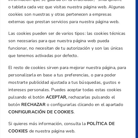
Centre de L´Esport, Carrer d'Isaac Peral i
o tableta cada vez que visitas nuestra página web. Algunas
Caballero, Nº 5, Despachos 2 y 3, 46980,
cookies son nuestras y otras pertenecen a empresas
Valencia
externas que prestan servicios para nuestra página web.
Teléfono
Las cookies pueden ser de varios tipos: las cookies técnicas
+34 961 367 799
son necesarias para que nuestra página web pueda
Email
funcionar, no necesitan de tu autorización y son las únicas
federacion@golfcv.com
que tenemos activadas por defecto.
El resto de cookies sirven para mejorar nuestra página, para
Aviso Legal
personalizarla en base a tus preferencias, o para poder
Política de Privacidad
mostrarte publicidad ajustada a tus búsquedas, gustos e
Transparencia
intereses personales. Puedes aceptar todas estas cookies
Normativa
pulsando el botón
ACEPTAR,
rechazarlas pulsando el
botón
RECHAZAR
o configurarlas clicando en el apartado
Federación
CONFIGURACIÓN DE COOKIES
.
Revista
Si quieres más información, consulta la
POLÍTICA DE
COOKIES
de nuestra página web.