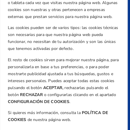
Centre de L´Esport, Carrer d'Isaac Peral i
o tableta cada vez que visitas nuestra página web. Algunas
Caballero, Nº 5, Despachos 2 y 3, 46980,
cookies son nuestras y otras pertenecen a empresas
Valencia
externas que prestan servicios para nuestra página web.
Teléfono
Las cookies pueden ser de varios tipos: las cookies técnicas
+34 961 367 799
son necesarias para que nuestra página web pueda
Email
funcionar, no necesitan de tu autorización y son las únicas
que tenemos activadas por defecto.
federacion@golfcv.com
El resto de cookies sirven para mejorar nuestra página, para
Aviso Legal
personalizarla en base a tus preferencias, o para poder
Política de Privacidad
mostrarte publicidad ajustada a tus búsquedas, gustos e
Transparencia
intereses personales. Puedes aceptar todas estas cookies
Normativa
pulsando el botón
ACEPTAR,
rechazarlas pulsando el
botón
RECHAZAR
o configurarlas clicando en el apartado
Federación
CONFIGURACIÓN DE COOKIES
.
Revista
Si quieres más información, consulta la
POLÍTICA DE
COOKIES
de nuestra página web.