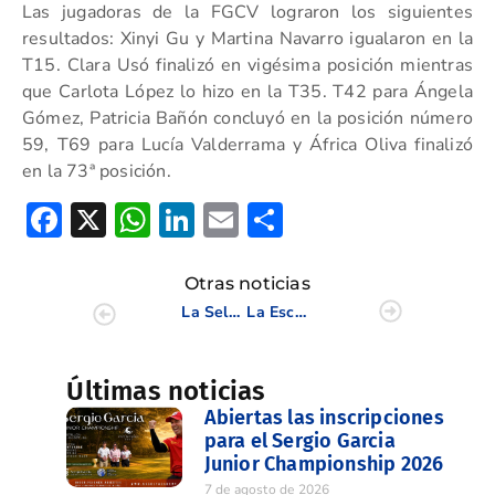
Las jugadoras de la FGCV lograron los siguientes
resultados: Xinyi Gu y Martina Navarro igualaron en la
T15. Clara Usó finalizó en vigésima posición mientras
que Carlota López lo hizo en la T35. T42 para Ángela
Gómez, Patricia Bañón concluyó en la posición número
59, T69 para Lucía Valderrama y África Oliva finalizó
en la 73ª posición.
Facebook
X
WhatsApp
LinkedIn
Email
Compartir
Otras noticias
La Selección Valenciana finaliza el Nacional de FFAA de Pitch&Putt 2024
La Escuela de la FGCV premiada en XL Gala Provincial del Deporte de la Diputación de Alicante
Últimas noticias
Abiertas las inscripciones
para el Sergio Garcia
Junior Championship 2026
7 de agosto de 2026