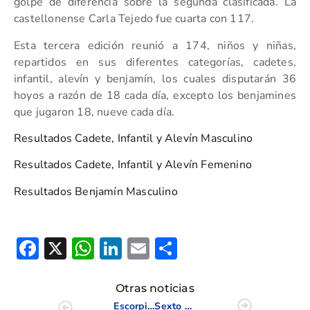
golpe de diferencia sobre la segunda clasificada. La
castellonense Carla Tejedo fue cuarta con 117.
Esta tercera edición reunió a 174, niños y niñas,
repartidos en sus diferentes categorías, cadetes,
infantil, alevín y benjamín, los cuales disputarán 36
hoyos a razón de 18 cada día, excepto los benjamines
que jugaron 18, nueve cada día.
Resultados Cadete, Infantil y Alevín Masculino
Resultados Cadete, Infantil y Alevín Femenino
Resultados Benjamín Masculino
Facebook
X
WhatsApp
LinkedIn
Email
Compartir
Otras noticias
Escorpión se proclama Campeón de España en el Interclubes Infantil
Sexto puesto para las chicas del Sub 25 en el Interterritorial Femenino Sub 25