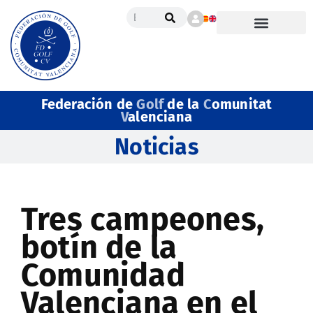
Federación de
Golf
de la
C
omunitat
V
alenciana
Noticias
Tres campeones,
botín de la
Comunidad
Valenciana en el