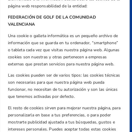
página web responsabilidad de la entidad:
FEDERACIÓN DE GOLF DE LA COMUNIDAD
VALENCIANA
Una cookie o galleta informática es un pequeño archivo de
Dirección
información que se guarda en tu ordenador, “smartphone”
Centre de L´Esport, Carrer d'Isaac Peral i
o tableta cada vez que visitas nuestra página web. Algunas
Caballero, Nº 5, Despachos 2 y 3, 46980,
cookies son nuestras y otras pertenecen a empresas
Valencia
externas que prestan servicios para nuestra página web.
Teléfono
Las cookies pueden ser de varios tipos: las cookies técnicas
+34 961 367 799
son necesarias para que nuestra página web pueda
Email
funcionar, no necesitan de tu autorización y son las únicas
federacion@golfcv.com
que tenemos activadas por defecto.
El resto de cookies sirven para mejorar nuestra página, para
Aviso Legal
personalizarla en base a tus preferencias, o para poder
Política de Privacidad
mostrarte publicidad ajustada a tus búsquedas, gustos e
Transparencia
intereses personales. Puedes aceptar todas estas cookies