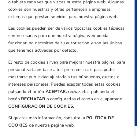
federacion@golfcv.com
o tableta cada vez que visitas nuestra página web. Algunas
cookies son nuestras y otras pertenecen a empresas
Aviso Legal
externas que prestan servicios para nuestra página web.
Política de Privacidad
Las cookies pueden ser de varios tipos: las cookies técnicas
Transparencia
son necesarias para que nuestra página web pueda
Normativa
funcionar, no necesitan de tu autorización y son las únicas
que tenemos activadas por defecto.
Federación
El resto de cookies sirven para mejorar nuestra página, para
Revista
personalizarla en base a tus preferencias, o para poder
mostrarte publicidad ajustada a tus búsquedas, gustos e
intereses personales. Puedes aceptar todas estas cookies
pulsando el botón
ACEPTAR,
rechazarlas pulsando el
botón
RECHAZAR
o configurarlas clicando en el apartado
Copyright ©
Federación de Golf de la
Comunitat Valenciana
| Diseño:
TecnoQuatre
CONFIGURACIÓN DE COOKIES
.
Si quieres más información, consulta la
POLÍTICA DE
COOKIES
de nuestra página web.