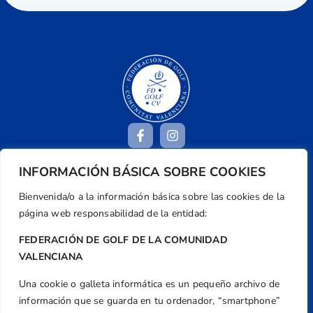
INFORMACIÓN BÁSICA SOBRE COOKIES
Dirección
Bienvenida/o a la información básica sobre las cookies de la
Centre de L´Esport, Carrer d'Isaac Peral i
página web responsabilidad de la entidad:
Caballero, Nº 5, Despachos 2 y 3, 46980,
Valencia
FEDERACIÓN DE GOLF DE LA COMUNIDAD
VALENCIANA
Teléfono
+34 961 367 799
Una cookie o galleta informática es un pequeño archivo de
Email
información que se guarda en tu ordenador, “smartphone”