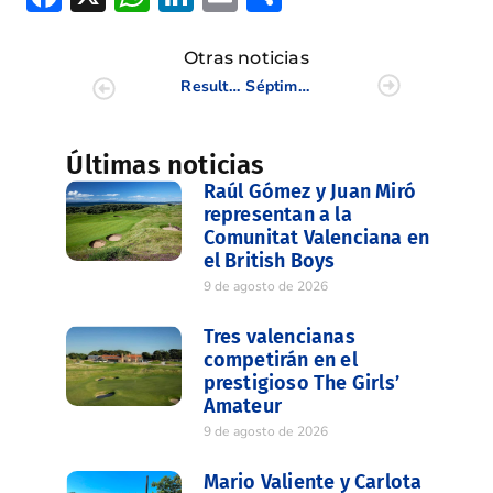
Otras noticias
Resultados Circuito Senior Caixa Popular 5/10
Séptimo puesto de las chicas de Escorpión en Cto de España Interclubes Femenino
Últimas noticias
Raúl Gómez y Juan Miró
representan a la
Comunitat Valenciana en
el British Boys
9 de agosto de 2026
Tres valencianas
competirán en el
prestigioso The Girls’
Amateur
9 de agosto de 2026
Mario Valiente y Carlota