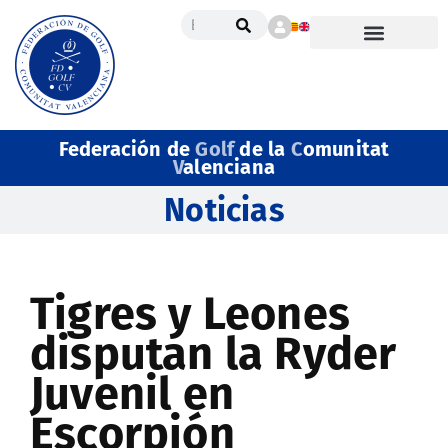
Federación de
Golf
de la
C
omunitat
V
alenciana
Noticias
Tigres y Leones
disputan la Ryder
Juvenil en
Escorpión