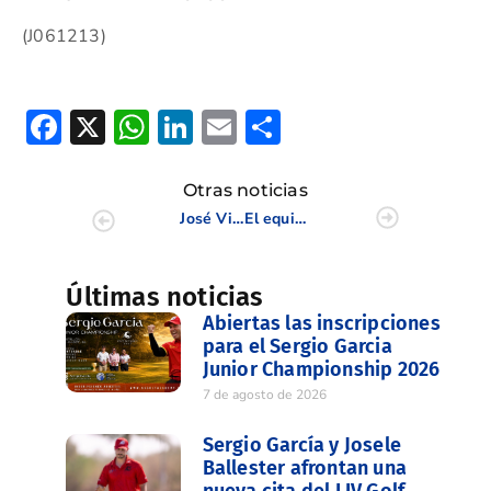
(J061213)
Facebook
X
WhatsApp
LinkedIn
Email
Compartir
Otras noticias
José Vicente Pérez se adjudica el 26º Campeonato de la PGA de España
El equipo Sur renueva su victoria en la Levante Cup
Últimas noticias
Abiertas las inscripciones
para el Sergio Garcia
Junior Championship 2026
7 de agosto de 2026
Sergio García y Josele
Ballester afrontan una
nueva cita del LIV Golf