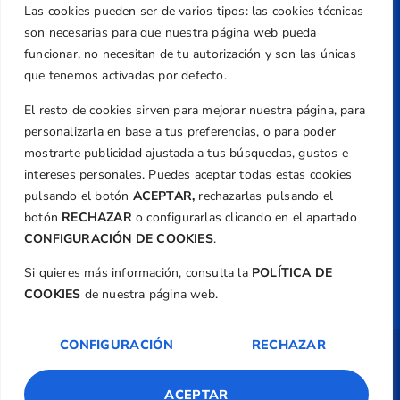
Teléfono
Las cookies pueden ser de varios tipos: las cookies técnicas
+34 961 367 799
son necesarias para que nuestra página web pueda
Email
funcionar, no necesitan de tu autorización y son las únicas
federacion@golfcv.com
que tenemos activadas por defecto.
El resto de cookies sirven para mejorar nuestra página, para
Aviso Legal
personalizarla en base a tus preferencias, o para poder
Política de Privacidad
mostrarte publicidad ajustada a tus búsquedas, gustos e
Transparencia
intereses personales. Puedes aceptar todas estas cookies
Normativa
pulsando el botón
ACEPTAR,
rechazarlas pulsando el
botón
RECHAZAR
o configurarlas clicando en el apartado
Federación
CONFIGURACIÓN DE COOKIES
.
Revista
Si quieres más información, consulta la
POLÍTICA DE
COOKIES
de nuestra página web.
CONFIGURACIÓN
RECHAZAR
Copyright ©
Federación de Golf de la
Comunitat Valenciana
| Diseño:
TecnoQuatre
ACEPTAR