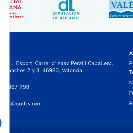
a
A
ón
 de L´Esport, Carrer d'Isaac Peral i Caballero,
P
 Despachos 2 y 3, 46980, Valencia
T
N
61 367 799
F
acion@golfcv.com
R