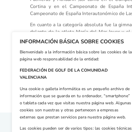
Cortina y en el Campeonato de España Int
Campeonato de España Interautonómico de Las
En cuanto a la categoría absoluta fue la gimn
delante de la atleta María del Mar Jover y el
gimnasta consigue su tercera distinción cons
INFORMACIÓN BÁSICA SOBRE COOKIES
capital de la Costa Blanca.
Bienvenida/o a la información básica sobre las cookies de la
Facebook
X
WhatsApp
LinkedIn
Email
Compar
página web responsabilidad de la entidad:
FEDERACIÓN DE GOLF DE LA COMUNIDAD
Otras n
VALENCIANA
Rafa Culla y Patricia Garcia se adjudican la II Copa Match Play
Una cookie o galleta informática es un pequeño archivo de
información que se guarda en tu ordenador, “smartphone”
o tableta cada vez que visitas nuestra página web. Algunas
cookies son nuestras y otras pertenecen a empresas
externas que prestan servicios para nuestra página web.
Las cookies pueden ser de varios tipos: las cookies técnicas