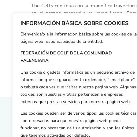
The Celts continúa con su magnífica trayectori
en el torneo merced a su buen juego. Segu
mientras que Ontinyent acabó en tercera posici
INFORMACIÓN BÁSICA SOBRE COOKIES
de golf Gandia.
Bienvenida/o a la información básica sobre las cookies de la
Facebook
X
WhatsApp
LinkedIn
Email
Compar
página web responsabilidad de la entidad:
FEDERACIÓN DE GOLF DE LA COMUNIDAD
Otras n
VALENCIANA
Luis Vicente Mateu acude al EDGA Sénior Tour de Portugal
Una cookie o galleta informática es un pequeño archivo de
información que se guarda en tu ordenador, “smartphone”
o tableta cada vez que visitas nuestra página web. Algunas
cookies son nuestras y otras pertenecen a empresas
externas que prestan servicios para nuestra página web.
Las cookies pueden ser de varios tipos: las cookies técnicas
son necesarias para que nuestra página web pueda
funcionar, no necesitan de tu autorización y son las únicas
que tenemos activadas por defecto.