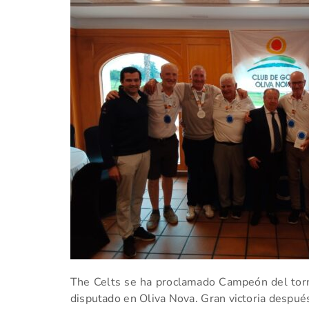
The Celts se ha proclamado Campeón del tor
disputado en Oliva Nova. Gran victoria despué