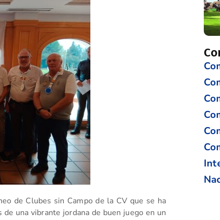
Co
Com
Co
Com
Com
Com
Com
Int
Nac
neo de Clubes sin Campo de la CV que se ha
s de una vibrante jordana de buen juego en un