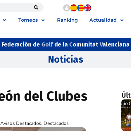
Torneos
Ranking
Actualidad
Federación de
Golf
de la
C
omunitat
V
alenciana
Noticias
eón del Clubes
Úl
,
Avisos Destacados
,
Destacados