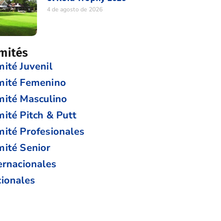
4 de agosto de 2026
mités
ité Juvenil
mité Femenino
ité Masculino
ité Pitch & Putt
ité Profesionales
ité Senior
ernacionales
ionales