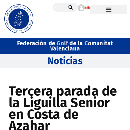
Federación de
Golf
de la
C
omunitat
V
alenciana
Noticias
Tercera parada de
la Liguilla Senior
en Costa de
Azahar