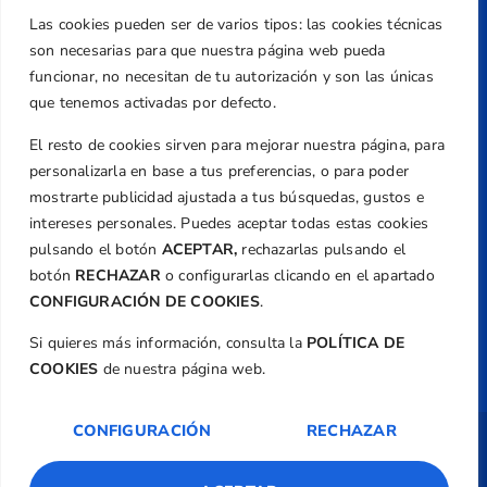
Teléfono
Las cookies pueden ser de varios tipos: las cookies técnicas
+34 961 367 799
son necesarias para que nuestra página web pueda
Email
funcionar, no necesitan de tu autorización y son las únicas
federacion@golfcv.com
que tenemos activadas por defecto.
El resto de cookies sirven para mejorar nuestra página, para
Aviso Legal
personalizarla en base a tus preferencias, o para poder
Política de Privacidad
mostrarte publicidad ajustada a tus búsquedas, gustos e
Transparencia
intereses personales. Puedes aceptar todas estas cookies
Normativa
pulsando el botón
ACEPTAR,
rechazarlas pulsando el
botón
RECHAZAR
o configurarlas clicando en el apartado
Federación
CONFIGURACIÓN DE COOKIES
.
Revista
Si quieres más información, consulta la
POLÍTICA DE
COOKIES
de nuestra página web.
CONFIGURACIÓN
RECHAZAR
Copyright ©
Federación de Golf de la
Comunitat Valenciana
| Diseño:
TecnoQuatre