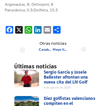
Argonautas, 8; Ontinyent, 8
Panorámica, 0,5;Delfieta, 15,5
Facebook
X
WhatsApp
LinkedIn
Email
Compartir
Otras noticias
Casabona y Buendía, protagonistas en la segunda prueba del Circuito de Profesionales en El Escorpion
Mayo llega cargado de emociones, torneos y buen golf
Últimas noticias
Sergio García y Josele
Ballester afrontan una
nueva cita del LIV Golf
6 de agosto de 2026
Diez golfistas valencianos
compiten en el