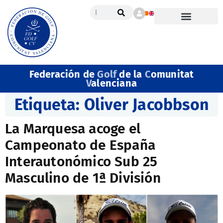
Federación de
Golf
de la
C
omunitat
V
alenciana
Etiqueta:
Oliver Jacobbson
La Marquesa acoge el
Campeonato de España
Interautonómico Sub 25
Masculino de 1ª División