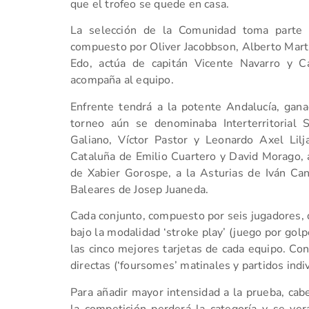
que el trofeo se quede en casa.
La selección de la Comunidad toma parte 
compuesto por Oliver Jacobbson, Alberto Martí,
Edo, actúa de capitán Vicente Navarro y C
acompaña al equipo.
Enfrente tendrá a la potente Andalucía, gana
torneo aún se denominaba Interterritorial
Galiano, Víctor Pastor y Leonardo Axel Lil
Cataluña de Emilio Cuartero y David Morago, a
de Xabier Gorospe, a la Asturias de Iván Cant
Baleares de Josep Juaneda.
Cada conjunto, compuesto por seis jugadores, 
bajo la modalidad ‘stroke play’ (juego por golp
las cinco mejores tarjetas de cada equipo. Con
directas (‘foursomes’ matinales y partidos indiv
Para añadir mayor intensidad a la prueba, cabe 
la competición perderá la categoría y se ver