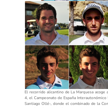
El recorrido alicantino de La Marquesa acoge a 
4, el Campeonato de España Interautonómico 
Santiago Ollé-, donde el combinado de la Com