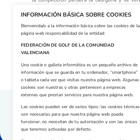
Interautonómico Sub 25 Masculino de 2ª Divisi
INFORMACIÓN BÁSICA SOBRE COOKIES
Bienvenida/o a la información básica sobre las cookies de la
Facebook
X
WhatsApp
LinkedIn
Email
Compar
página web responsabilidad de la entidad:
FEDERACIÓN DE GOLF DE LA COMUNIDAD
Otras n
VALENCIANA
Aramis y Almudena Blasco, campeones del Dobles Mixto de la Comunidad Valenciana celebrado en Villaitana
Una cookie o galleta informática es un pequeño archivo de
información que se guarda en tu ordenador, “smartphone”
o tableta cada vez que visitas nuestra página web. Algunas
cookies son nuestras y otras pertenecen a empresas
externas que prestan servicios para nuestra página web.
Las cookies pueden ser de varios tipos: las cookies técnicas
son necesarias para que nuestra página web pueda
funcionar, no necesitan de tu autorización y son las únicas
que tenemos activadas por defecto.