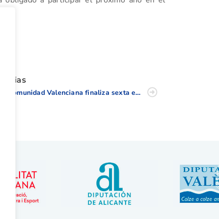
ón.
tir
oticias
La Comunidad Valenciana finaliza sexta en el Interautonómico Sub 25 celebrado en La Marquesa