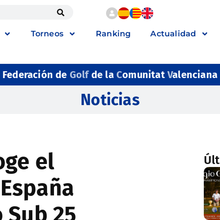
Torneos
Ranking
Actualidad
Federación de
Golf
de la
C
omunitat
V
alenciana
Noticias
ge el
Úl
 España
 Sub 25