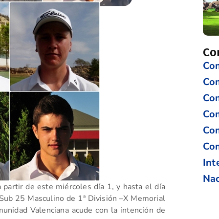
Co
Com
Co
Com
Com
Com
Com
Int
Nac
partir de este miércoles día 1, y hasta el día
Sub 25 Masculino de 1ª División –X Memorial
unidad Valenciana acude con la intención de