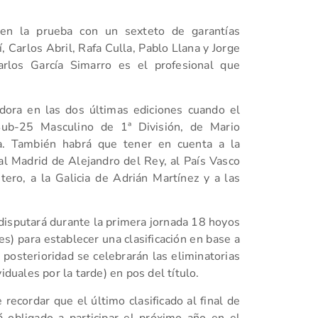
en la prueba con un sexteto de garantías
 Carlos Abril, Rafa Culla, Pablo Llana y Jorge
arlos García Simarro es el profesional que
dora en las dos últimas ediciones cuando el
 Sub-25 Masculino de 1ª División, de Mario
ja. También habrá que tener en cuenta a la
l Madrid de Alejandro del Rey, al País Vasco
ero, a la Galicia de Adrián Martínez y a las
disputará durante la primera jornada 18 hoyos
es) para establecer una clasificación en base a
 posterioridad se celebrarán las eliminatorias
iduales por la tarde) en pos del título.
recordar que el último clasificado al final de
á obligado a participar el próximo año en el