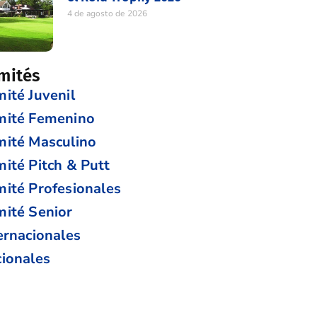
4 de agosto de 2026
mités
ité Juvenil
mité Femenino
ité Masculino
ité Pitch & Putt
ité Profesionales
ité Senior
ernacionales
ionales