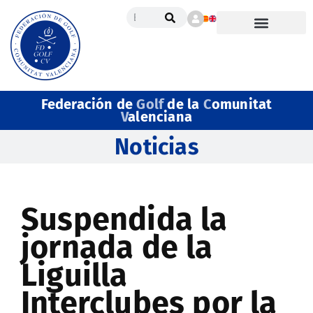
Federación de
Golf
de la
C
omunitat
V
alenciana
Noticias
Suspendida la
jornada de la
Liguilla
Interclubes por la