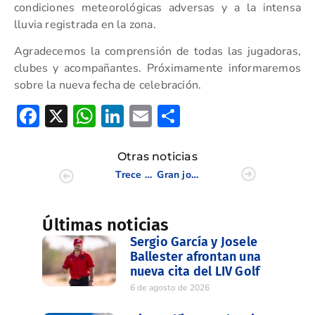
condiciones meteorológicas adversas y a la intensa
lluvia registrada en la zona.
Agradecemos la comprensión de todas las jugadoras,
clubes y acompañantes. Próximamente informaremos
sobre la nueva fecha de celebración.
Facebook
X
WhatsApp
LinkedIn
Email
Compartir
Otras noticias
Trece golfistas valencianas compiten en el Campeonato de España Absoluto Femenino 2026
Gran jornada de la Copa Levante con Hoyo en Uno incluido en Alicante Golf
Últimas noticias
Sergio García y Josele
Ballester afrontan una
nueva cita del LIV Golf
6 de agosto de 2026