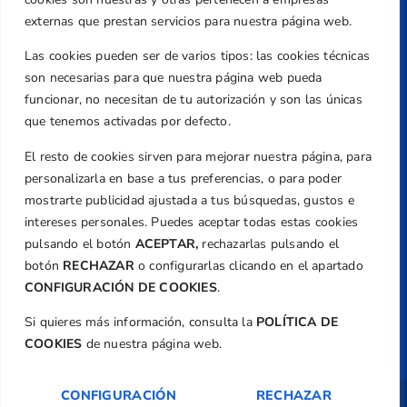
Caballero, Nº 5, Despachos 2 y 3, 46980,
Valencia
externas que prestan servicios para nuestra página web.
Teléfono
Las cookies pueden ser de varios tipos: las cookies técnicas
+34 961 367 799
son necesarias para que nuestra página web pueda
Email
funcionar, no necesitan de tu autorización y son las únicas
que tenemos activadas por defecto.
federacion@golfcv.com
El resto de cookies sirven para mejorar nuestra página, para
Aviso Legal
personalizarla en base a tus preferencias, o para poder
Política de Privacidad
mostrarte publicidad ajustada a tus búsquedas, gustos e
Transparencia
intereses personales. Puedes aceptar todas estas cookies
Normativa
pulsando el botón
ACEPTAR,
rechazarlas pulsando el
botón
RECHAZAR
o configurarlas clicando en el apartado
Federación
CONFIGURACIÓN DE COOKIES
.
Revista
Si quieres más información, consulta la
POLÍTICA DE
COOKIES
de nuestra página web.
CONFIGURACIÓN
RECHAZAR