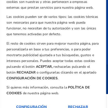
cookies son nuestras y otras pertenecen a empresas
Aviso Legal
externas que prestan servicios para nuestra página web.
Política de Privacidad
Las cookies pueden ser de varios tipos: las cookies técnicas
Transparencia
son necesarias para que nuestra página web pueda
Normativa
funcionar, no necesitan de tu autorización y son las únicas
que tenemos activadas por defecto.
Federación
El resto de cookies sirven para mejorar nuestra página, para
Revista
personalizarla en base a tus preferencias, o para poder
mostrarte publicidad ajustada a tus búsquedas, gustos e
intereses personales. Puedes aceptar todas estas cookies
pulsando el botón
ACEPTAR,
rechazarlas pulsando el
botón
RECHAZAR
o configurarlas clicando en el apartado
Copyright ©
Federación de Golf de la
Comunitat Valenciana
| Diseño:
TecnoQuatre
CONFIGURACIÓN DE COOKIES
.
Si quieres más información, consulta la
POLÍTICA DE
COOKIES
de nuestra página web.
CONFIGURACIÓN
RECHAZAR