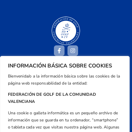
INFORMACIÓN BÁSICA SOBRE COOKIES
Dirección
Bienvenida/o a la información básica sobre las cookies de la
Centre de L´Esport, Carrer d'Isaac Peral i
página web responsabilidad de la entidad:
Caballero, Nº 5, Despachos 2 y 3, 46980,
Valencia
FEDERACIÓN DE GOLF DE LA COMUNIDAD
VALENCIANA
Teléfono
+34 961 367 799
Una cookie o galleta informática es un pequeño archivo de
Email
información que se guarda en tu ordenador, “smartphone”
o tableta cada vez que visitas nuestra página web. Algunas
federacion@golfcv.com