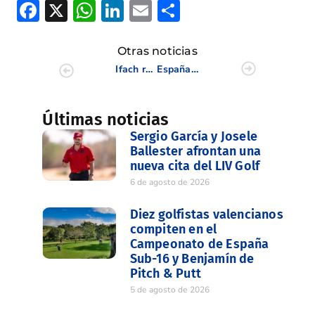
Facebook
X
WhatsApp
LinkedIn
Email
Compartir
Otras noticias
Ifach recibe la primera prueba del Circuito de 5ª Categoría & Executive
España vence a Países Bajos y suma su 12ª victoria en el Match Absoluto de Costa Ballena
Últimas noticias
Sergio García y Josele
Ballester afrontan una
nueva cita del LIV Golf
6 de agosto de 2026
Diez golfistas valencianos
compiten en el
Campeonato de España
Sub-16 y Benjamín de
Pitch & Putt
5 de agosto de 2026