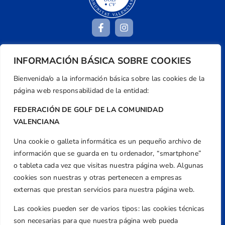
INFORMACIÓN BÁSICA SOBRE COOKIES
Dirección
Centre de L´Esport, Carrer d'Isaac Peral i
Bienvenida/o a la información básica sobre las cookies de la
Caballero, Nº 5, Despachos 2 y 3, 46980,
página web responsabilidad de la entidad:
Valencia
FEDERACIÓN DE GOLF DE LA COMUNIDAD
Teléfono
VALENCIANA
+34 961 367 799
Una cookie o galleta informática es un pequeño archivo de
Email
información que se guarda en tu ordenador, “smartphone”
federacion@golfcv.com
o tableta cada vez que visitas nuestra página web. Algunas
cookies son nuestras y otras pertenecen a empresas
Aviso Legal
externas que prestan servicios para nuestra página web.
Política de Privacidad
Transparencia
Las cookies pueden ser de varios tipos: las cookies técnicas
son necesarias para que nuestra página web pueda