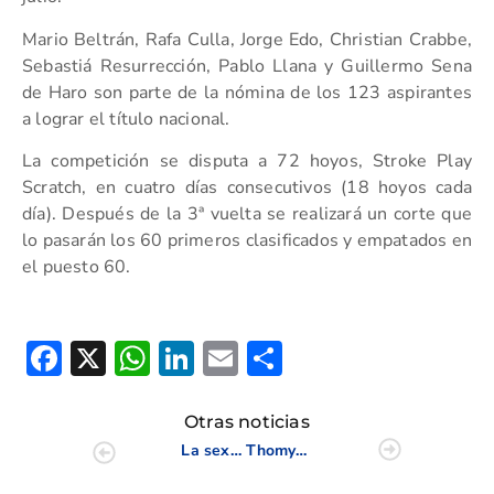
Mario Beltrán, Rafa Culla, Jorge Edo, Christian Crabbe,
Sebastiá Resurrección, Pablo Llana y Guillermo Sena
de Haro son parte de la nómina de los 123 aspirantes
a lograr el título nacional.
La competición se disputa a 72 hoyos, Stroke Play
Scratch, en cuatro días consecutivos (18 hoyos cada
día). Después de la 3ª vuelta se realizará un corte que
lo pasarán los 60 primeros clasificados y empatados en
el puesto 60.
Facebook
X
WhatsApp
LinkedIn
Email
Compartir
Otras noticias
La sexta prueba del Circuito de Profesionales para el alicantino Noel Grau
Thomy Artigas se adjudica el Open de Inglaterra de Pitch & Putt en su categoría