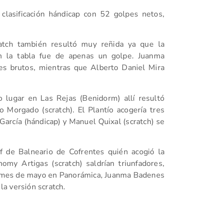
lasificación hándicap con 52 golpes netos,
cratch también resultó muy reñida ya que la
en la tabla fue de apenas un golpe. Juanma
es brutos, mientras que Alberto Daniel Mira
 lugar en Las Rejas (Benidorm) allí resultó
 Morgado (scratch). El Plantío acogería tres
rcía (hándicap) y Manuel Quixal (scratch) se
 de Balneario de Cofrentes quién acogió la
homy Artigas (scratch) saldrían triunfadores,
o mes de mayo en Panorámica, Juanma Badenes
 la versión scratch.