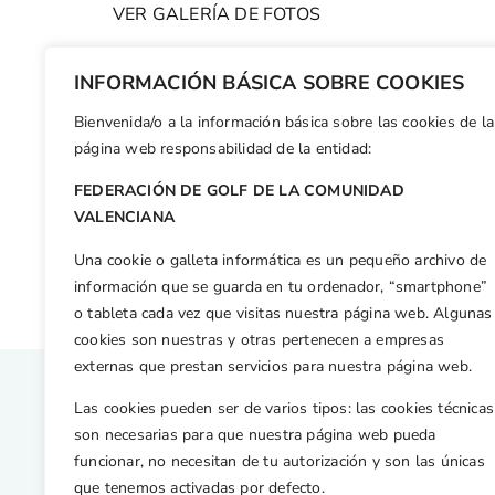
VER GALERÍA DE FOTOS
(PP150614)
INFORMACIÓN BÁSICA SOBRE COOKIES
Bienvenida/o a la información básica sobre las cookies de la
Facebook
X
WhatsApp
LinkedIn
Email
Compar
página web responsabilidad de la entidad:
FEDERACIÓN DE GOLF DE LA COMUNIDAD
Otras n
VALENCIANA
«Amb mes moral que…» repiten triunfo en la sexta prueba de la Copa Levante
Una cookie o galleta informática es un pequeño archivo de
información que se guarda en tu ordenador, “smartphone”
o tableta cada vez que visitas nuestra página web. Algunas
cookies son nuestras y otras pertenecen a empresas
externas que prestan servicios para nuestra página web.
Las cookies pueden ser de varios tipos: las cookies técnicas
son necesarias para que nuestra página web pueda
funcionar, no necesitan de tu autorización y son las únicas
que tenemos activadas por defecto.