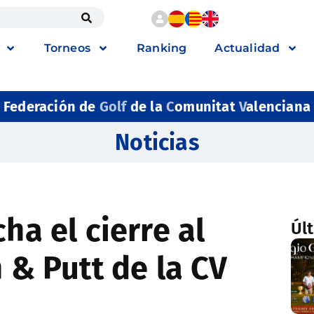
Torneos
Ranking
Actualidad
Federación de
Golf
de la
C
omunitat
V
alenciana
Noticias
ha el cierre al
Úl
h & Putt de la CV