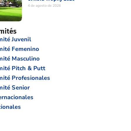
4 de agosto de 2026
mités
ité Juvenil
mité Femenino
ité Masculino
ité Pitch & Putt
ité Profesionales
ité Senior
ernacionales
ionales