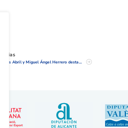
tir
oticias
Carlos Abril y Miguel Ángel Herrero destacan en el II Puntuable Zonal Juvenil