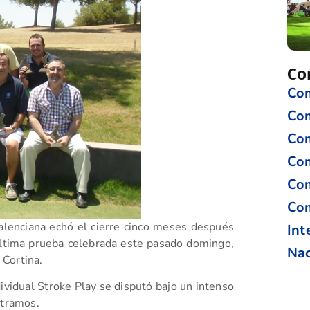
Co
Com
Co
Com
Com
Com
Com
alenciana echó el cierre cinco meses después
Int
última prueba celebrada este pasado domingo,
Nac
 Cortina.
ividual Stroke Play se disputó bajo un intenso
ntramos.