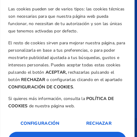
Teléfono
Las cookies pueden ser de varios tipos: las cookies técnicas
+34 961 367 799
son necesarias para que nuestra página web pueda
Email
funcionar, no necesitan de tu autorización y son las únicas
que tenemos activadas por defecto.
federacion@golfcv.com
El resto de cookies sirven para mejorar nuestra página, para
Aviso Legal
personalizarla en base a tus preferencias, o para poder
Política de Privacidad
mostrarte publicidad ajustada a tus búsquedas, gustos e
Transparencia
intereses personales. Puedes aceptar todas estas cookies
Normativa
pulsando el botón
ACEPTAR,
rechazarlas pulsando el
botón
RECHAZAR
o configurarlas clicando en el apartado
Federación
CONFIGURACIÓN DE COOKIES
.
Revista
Si quieres más información, consulta la
POLÍTICA DE
COOKIES
de nuestra página web.
CONFIGURACIÓN
RECHAZAR
Copyright ©
Federación de Golf de la
Comunitat Valenciana
| Diseño:
TecnoQuatre