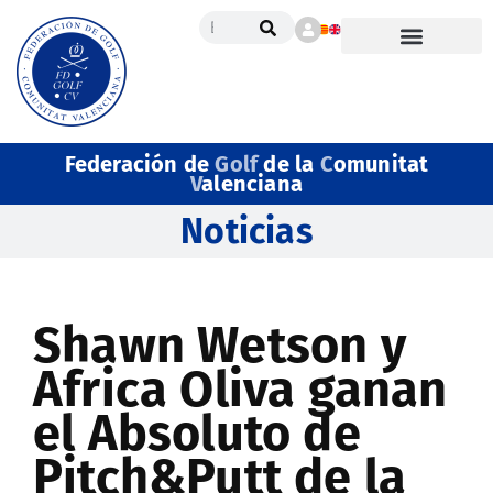
Federación de
Golf
de la
C
omunitat
V
alenciana
Noticias
Shawn Wetson y
Africa Oliva ganan
el Absoluto de
Pitch&Putt de la