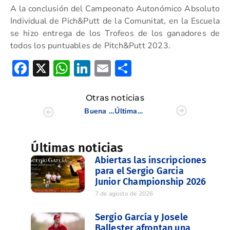
A la conclusión del Campeonato Autonómico Absoluto
Individual de Pich&Putt de la Comunitat, en la Escuela
se hizo entrega de los Trofeos de los ganadores de
todos los puntuables de Pitch&Putt 2023.
Facebook
X
WhatsApp
LinkedIn
Email
Compartir
Otras noticias
Buena actuación de Santi Juesas en el Internacional de España S18
Últimas pruebas del Circuito de 5 Categoría y Campos 9 Hoyos Executive en Villaitana
Últimas noticias
Abiertas las inscripciones
para el Sergio Garcia
Junior Championship 2026
7 de agosto de 2026
Sergio García y Josele
Ballester afrontan una