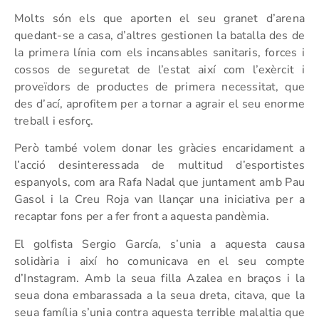
Molts són els que aporten el seu granet d’arena
quedant-se a casa, d’altres gestionen la batalla des de
la primera línia com els incansables sanitaris, forces i
cossos de seguretat de l’estat així com l’exèrcit i
proveïdors de productes de primera necessitat, que
des d’ací, aprofitem per a tornar a agrair el seu enorme
treball i esforç.
Però també volem donar les gràcies encaridament a
l’acció desinteressada de multitud d’esportistes
espanyols, com ara Rafa Nadal que juntament amb Pau
Gasol i la Creu Roja van llançar una iniciativa per a
recaptar fons per a fer front a aquesta pandèmia.
El golfista Sergio García, s’unia a aquesta causa
solidària i així ho comunicava en el seu compte
d’Instagram. Amb la seua filla Azalea en braços i la
seua dona embarassada a la seua dreta, citava, que la
seua família s’unia contra aquesta terrible malaltia que