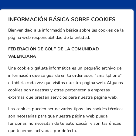
INFORMACIÓN BÁSICA SOBRE COOKIES
Bienvenida/o a la información básica sobre las cookies de la
página web responsabilidad de la entidad:
FEDERACIÓN DE GOLF DE LA COMUNIDAD
VALENCIANA
Una cookie o galleta informática es un pequeño archivo de
Dirección
información que se guarda en tu ordenador, “smartphone”
Centre de L´Esport, Carrer d'Isaac Peral i
o tableta cada vez que visitas nuestra página web. Algunas
Caballero, Nº 5, Despachos 2 y 3, 46980,
cookies son nuestras y otras pertenecen a empresas
Valencia
externas que prestan servicios para nuestra página web.
Teléfono
Las cookies pueden ser de varios tipos: las cookies técnicas
+34 961 367 799
son necesarias para que nuestra página web pueda
Email
funcionar, no necesitan de tu autorización y son las únicas
federacion@golfcv.com
que tenemos activadas por defecto.