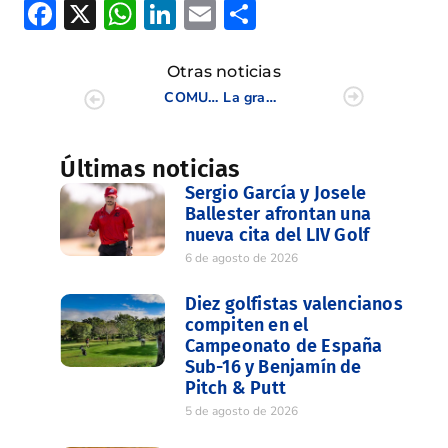
Facebook
X
WhatsApp
LinkedIn
Email
Compartir
Otras noticias
COMUNICADO COVID-19 13 DE MARZO
La grandeza de una leyenda
Últimas noticias
Sergio García y Josele
Ballester afrontan una
nueva cita del LIV Golf
6 de agosto de 2026
Diez golfistas valencianos
compiten en el
Campeonato de España
Sub-16 y Benjamín de
Pitch & Putt
5 de agosto de 2026