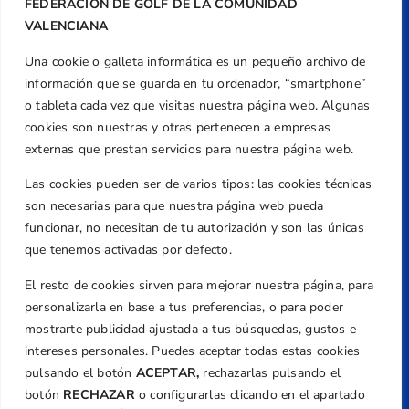
FEDERACIÓN DE GOLF DE LA COMUNIDAD
VALENCIANA
Una cookie o galleta informática es un pequeño archivo de
Dirección
información que se guarda en tu ordenador, “smartphone”
Centre de L´Esport, Carrer d'Isaac Peral i
o tableta cada vez que visitas nuestra página web. Algunas
Caballero, Nº 5, Despachos 2 y 3, 46980,
cookies son nuestras y otras pertenecen a empresas
Valencia
externas que prestan servicios para nuestra página web.
Teléfono
Las cookies pueden ser de varios tipos: las cookies técnicas
+34 961 367 799
son necesarias para que nuestra página web pueda
Email
funcionar, no necesitan de tu autorización y son las únicas
federacion@golfcv.com
que tenemos activadas por defecto.
El resto de cookies sirven para mejorar nuestra página, para
Aviso Legal
personalizarla en base a tus preferencias, o para poder
Política de Privacidad
mostrarte publicidad ajustada a tus búsquedas, gustos e
Transparencia
intereses personales. Puedes aceptar todas estas cookies
Normativa
pulsando el botón
ACEPTAR,
rechazarlas pulsando el
botón
RECHAZAR
o configurarlas clicando en el apartado
Federación