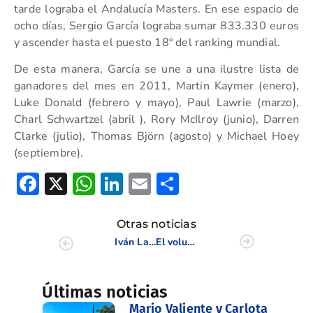
tarde lograba el Andalucía Masters. En ese espacio de
ocho días, Sergio García lograba sumar 833.330 euros
y ascender hasta el puesto 18º del ranking mundial.
De esta manera, García se une a una ilustre lista de
ganadores del mes en 2011, Martin Kaymer (enero),
Luke Donald (febrero y mayo), Paul Lawrie (marzo),
Charl Schwartzel (abril ), Rory McIlroy (junio), Darren
Clarke (julio), Thomas Björn (agosto) y Michael Hoey
(septiembre).
Facebook
X
WhatsApp
LinkedIn
Email
Compartir
Otras noticias
Iván Lara se hace con el triunfo en Las Colinas Golf en el Circuito de Profesionales
El voluntariado deportivo, a discusión en Valencia los días 17 y 18 de noviembre
Últimas noticias
Mario Valiente y Carlota