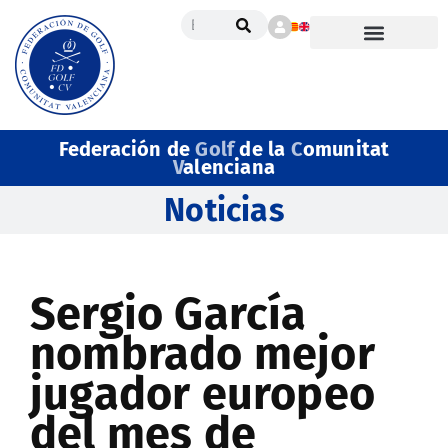
Federación de
Golf
de la
C
omunitat
V
alenciana
Noticias
Sergio García
nombrado mejor
jugador europeo
del mes de