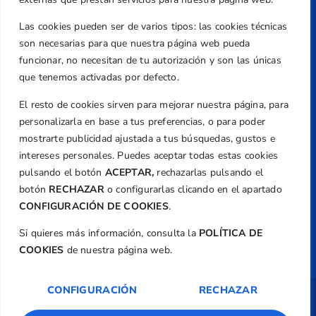
Valencia
Teléfono
Las cookies pueden ser de varios tipos: las cookies técnicas
+34 961 367 799
son necesarias para que nuestra página web pueda
Email
funcionar, no necesitan de tu autorización y son las únicas
que tenemos activadas por defecto.
federacion@golfcv.com
El resto de cookies sirven para mejorar nuestra página, para
Aviso Legal
personalizarla en base a tus preferencias, o para poder
Política de Privacidad
mostrarte publicidad ajustada a tus búsquedas, gustos e
Transparencia
intereses personales. Puedes aceptar todas estas cookies
Normativa
pulsando el botón
ACEPTAR,
rechazarlas pulsando el
botón
RECHAZAR
o configurarlas clicando en el apartado
Federación
CONFIGURACIÓN DE COOKIES
.
Revista
Si quieres más información, consulta la
POLÍTICA DE
COOKIES
de nuestra página web.
CONFIGURACIÓN
RECHAZAR
Copyright ©
Federación de Golf de la