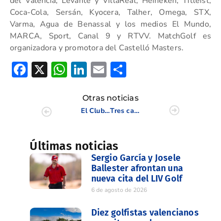
del Valencia, Levante y VillaReal, Heineken, Titleist,
Coca-Cola, Sersán, Kyocera, Talher, Omega, STX,
Varma, Agua de Benassal y los medios El Mundo,
MARCA, Sport, Canal 9 y RTVV. MatchGolf es
organizadora y promotora del Castelló Masters.
Facebook
X
WhatsApp
LinkedIn
Email
Compartir
Otras noticias
El Club de Campo del Mediterráneo, Campeón del Interclubes Masculino de la CV 2011
Tres campeones dan la bienvenida al Castelló Masters
Últimas noticias
Sergio García y Josele
Ballester afrontan una
nueva cita del LIV Golf
6 de agosto de 2026
Diez golfistas valencianos