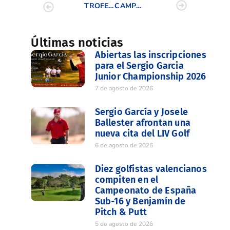
TROFEO 75 ANIVERSARIO DE LA R.F.E.G. – SENIOR
CAMPEONATO DOBLES MIXTO DE LA C.V.
Últimas noticias
Abiertas las inscripciones
para el Sergio Garcia
Junior Championship 2026
7 de agosto de 2026
Sergio García y Josele
Ballester afrontan una
nueva cita del LIV Golf
6 de agosto de 2026
Diez golfistas valencianos
compiten en el
Campeonato de España
Sub-16 y Benjamín de
Pitch & Putt
5 de agosto de 2026