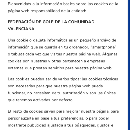
Bienvenida/o a la información básica sobre las cookies de la
página web responsabilidad de la entidad:
FEDERACIÓN DE GOLF DE LA COMUNIDAD
VALENCIANA
Una cookie o galleta informática es un pequeño archivo de
Dirección
información que se guarda en tu ordenador, “smartphone”
Centre de L´Esport, Carrer d'Isaac Peral i
o tableta cada vez que visitas nuestra página web. Algunas
Caballero, Nº 5, Despachos 2 y 3, 46980,
cookies son nuestras y otras pertenecen a empresas
Valencia
externas que prestan servicios para nuestra página web.
Teléfono
Las cookies pueden ser de varios tipos: las cookies técnicas
+34 961 367 799
son necesarias para que nuestra página web pueda
Email
funcionar, no necesitan de tu autorización y son las únicas
federacion@golfcv.com
que tenemos activadas por defecto.
El resto de cookies sirven para mejorar nuestra página, para
Aviso Legal
personalizarla en base a tus preferencias, o para poder
Política de Privacidad
mostrarte publicidad ajustada a tus búsquedas, gustos e
Transparencia