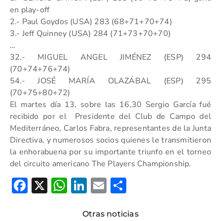
en play-off
2.- Paul Goydos (USA) 283 (68+71+70+74)
3.- Jeff Quinney (USA) 284 (71+73+70+70)
…
32.- MIGUEL ANGEL JIMÉNEZ (ESP) 294
(70+74+76+74)
54.- JOSÉ MARÍA OLAZÁBAL (ESP) 295
(70+75+80+72)
El martes día 13, sobre las 16,30 Sergio García fué
recibido por el Presidente del Club de Campo del
Mediterráneo, Carlos Fabra, representantes de la Junta
Directiva, y numerosos socios quienes le transmitieron
la enhorabuena por su importante triunfo en el torneo
del circuito americano The Players Championship.
Facebook
X
WhatsApp
LinkedIn
Email
Compartir
Otras noticias