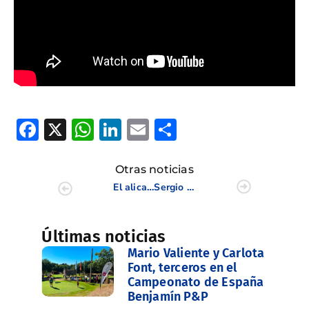
Facebook
X
WhatsApp
LinkedIn
Email
Compartir
Otras noticias
El alicantino Carlos Aguilar crece en Europa
Sergio García cierra con 75 golpes un esquivo US Open
Últimas noticias
Mario Valiente y Carlota
Font, terceros en el
Campeonato de España
Benjamín P&P