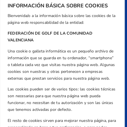
Dirección
INFORMACIÓN BÁSICA SOBRE COOKIES
Centre de L´Esport, Carrer d'Isaac Peral i
Bienvenida/o a la información básica sobre las cookies de la
Caballero, Nº 5, Despachos 2 y 3, 46980,
página web responsabilidad de la entidad:
Valencia
FEDERACIÓN DE GOLF DE LA COMUNIDAD
Teléfono
VALENCIANA
+34 961 367 799
Email
Una cookie o galleta informática es un pequeño archivo de
federacion@golfcv.com
información que se guarda en tu ordenador, “smartphone”
o tableta cada vez que visitas nuestra página web. Algunas
Aviso Legal
cookies son nuestras y otras pertenecen a empresas
Política de Privacidad
externas que prestan servicios para nuestra página web.
Transparencia
Las cookies pueden ser de varios tipos: las cookies técnicas
Normativa
son necesarias para que nuestra página web pueda
funcionar, no necesitan de tu autorización y son las únicas
Federación
que tenemos activadas por defecto.
Revista
El resto de cookies sirven para mejorar nuestra página, para