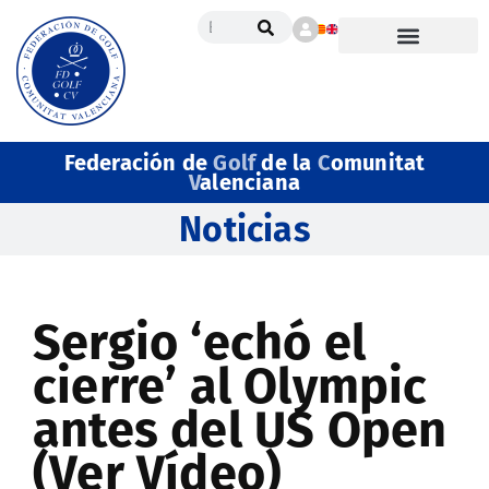
Federación de
Golf
de la
C
omunitat
V
alenciana
Noticias
Sergio ‘echó el
cierre’ al Olympic
antes del US Open
(Ver Vídeo)