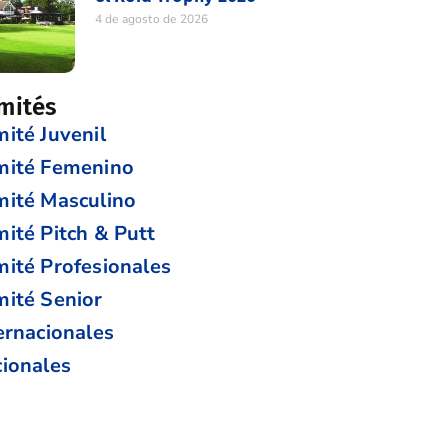
4 de agosto de 2026
mités
ité Juvenil
mité Femenino
ité Masculino
ité Pitch & Putt
ité Profesionales
ité Senior
ernacionales
ionales