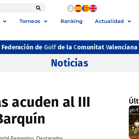
Torneos
Ranking
Actualidad
Federación de
Golf
de la
C
omunitat
V
alenciana
Noticias
 acuden al III
Úl
Barquín
mité Femenino
,
Destacados