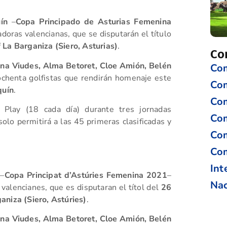
ín
–
Copa Principado de Asturias Femenina
adoras valencianas, que se disputarán el título
 La Barganiza (Siero, Asturias)
.
Co
mana Viudes, Alma Betoret, Cloe Amión, Belén
Com
chenta golfistas que rendirán homenaje este
Co
quín
.
Com
 Play (18 cada día) durante tres jornadas
Com
olo permitirá a las 45 primeras clasificadas y
Com
Com
Int
–
Copa Principat d’Astúries Femenina 2021
–
Nac
 valencianes, que es disputaran el títol del
26
aniza (Siero, Astúries)
.
mana Viudes, Alma Betoret, Cloe Amión, Belén