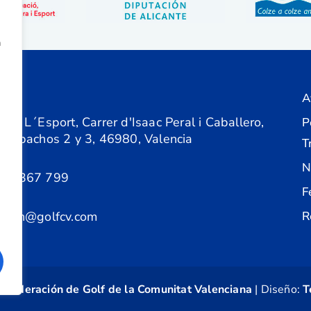
a
A
ón
 de L´Esport, Carrer d'Isaac Peral i Caballero,
P
 Despachos 2 y 3, 46980, Valencia
T
N
61 367 799
F
acion@golfcv.com
R
©
Federación de Golf de la Comunitat Valenciana
| Diseño:
T