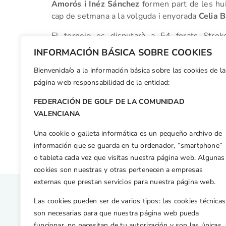
Amorós i Inéz Sánchez
formen part de les hu
cap de setmana a la volguda i enyorada
Celia 
El torneig es disputarà a 54 forats Strok
consecutives. Un tall després de la segon
INFORMACIÓN BÁSICA SOBRE COOKIES
classificades i empatades jugar la ronda final.
Bienvenida/o a la información básica sobre las cookies de la
Facebook
X
WhatsApp
LinkedIn
Email
Compar
página web responsabilidad de la entidad:
FEDERACIÓN DE GOLF DE LA COMUNIDAD
Otras n
VALENCIANA
Sergio García consigue la victoria ante Lee Westwood en el WGC
Una cookie o galleta informática es un pequeño archivo de
información que se guarda en tu ordenador, “smartphone”
o tableta cada vez que visitas nuestra página web. Algunas
cookies son nuestras y otras pertenecen a empresas
externas que prestan servicios para nuestra página web.
Las cookies pueden ser de varios tipos: las cookies técnicas
son necesarias para que nuestra página web pueda
funcionar, no necesitan de tu autorización y son las únicas