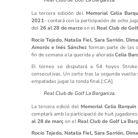
Real Club de Golf La Barganiza.
La tercera edición del
Memorial Celia Barqu
2021
– contará con la participación de ocho jug
del
26 al 28 de marzo
en el
Real Club de Golf
Rocío Tejedo, Natalia Fiel, Sara Sarrión, Di
Amorós e Inés Sánchez
forman parte de las o
fin de semana a la querida y añorada
Celia Bar
El torneo se disputará a 54 hoyos Stroke
consecutivas. Un corte tras la segunda vuelta s
empatadas jugar la ronda final.[:CA]
Real Club de Golf La Barganiza.
La tercera edició del
Memorial Celia Barquín
comptarà amb la participació de huit jugadores
al 28 de març
en el
Real Club de Golf La Barg
Rocío Tejedo, Natalia Fiel, Sara Sarrión, Di