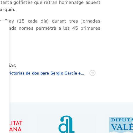
itanta golfistes que retran homenatge aquest
Barquín
.
e Play (18 cada dia) durant tres jornades
a tornada només permetrà a les 45 primeres
tir
oticias
Dos victorias de dos para Sergio García en el WGC