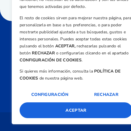
que tenemos activadas por defecto.
El resto de cookies sirven para mejorar nuestra página, par
personalizarla en base a tus preferencias, o para poder
mostrarte publicidad ajustada a tus búsquedas, gustos e
intereses personales. Puedes aceptar todas estas cookies
Direcci
pulsando el botón
ACEPTAR,
rechazarlas pulsando el
Centre
botón
RECHAZAR
o configurarlas clicando en el apartado
Nº 5,
CONFIGURACIÓN DE COOKIES
.
Teléfono
Si quieres más información, consulta la
POLÍTICA DE
+34 9
COOKIES
de nuestra página web.
Email
feder
CONFIGURACIÓN
RECHAZAR
ACEPTAR
Copyright 