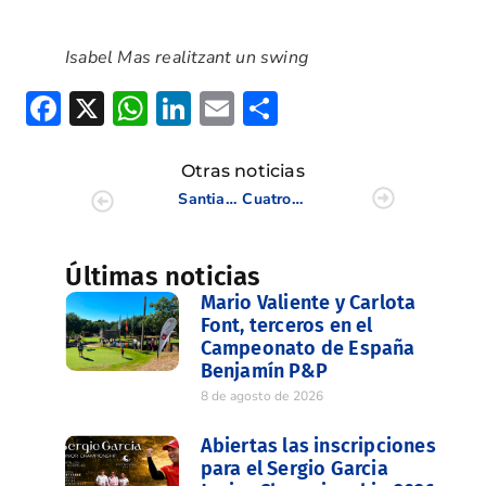
Isabel Mas realitzant un swing
Facebook
X
WhatsApp
LinkedIn
Email
Compartir
Otras noticias
Santiago Juesas líder en solitario en Zarapicos
Cuatro valencianos dentro del corte en Zarapicos
Últimas noticias
Mario Valiente y Carlota
Font, terceros en el
Campeonato de España
Benjamín P&P
8 de agosto de 2026
Abiertas las inscripciones
para el Sergio Garcia