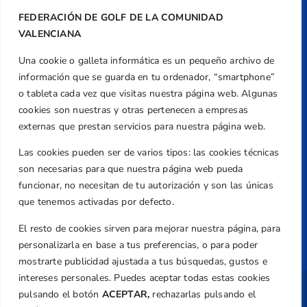
Valencia
FEDERACIÓN DE GOLF DE LA COMUNIDAD
Teléfono
VALENCIANA
+34 961 367 799
Email
Una cookie o galleta informática es un pequeño archivo de
federacion@golfcv.com
información que se guarda en tu ordenador, “smartphone”
o tableta cada vez que visitas nuestra página web. Algunas
Aviso Legal
cookies son nuestras y otras pertenecen a empresas
externas que prestan servicios para nuestra página web.
Política de Privacidad
Transparencia
Las cookies pueden ser de varios tipos: las cookies técnicas
Normativa
son necesarias para que nuestra página web pueda
funcionar, no necesitan de tu autorización y son las únicas
Federación
que tenemos activadas por defecto.
Revista
El resto de cookies sirven para mejorar nuestra página, para
personalizarla en base a tus preferencias, o para poder
mostrarte publicidad ajustada a tus búsquedas, gustos e
intereses personales. Puedes aceptar todas estas cookies
pulsando el botón
ACEPTAR,
rechazarlas pulsando el
Copyright ©
Federación de Golf de la