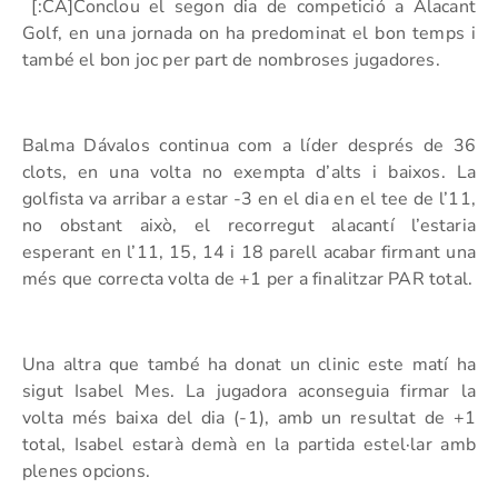
[:CA]Conclou el segon dia de competició a Alacant
Golf, en una jornada on ha predominat el bon temps i
també el bon joc per part de nombroses jugadores.
Balma Dávalos continua com a líder després de 36
clots, en una volta no exempta d’alts i baixos. La
golfista va arribar a estar -3 en el dia en el tee de l’11,
no obstant això, el recorregut alacantí l’estaria
esperant en l’11, 15, 14 i 18 parell acabar firmant una
més que correcta volta de +1 per a finalitzar PAR total.
Una altra que també ha donat un clinic este matí ha
sigut Isabel Mes. La jugadora aconseguia firmar la
volta més baixa del dia (-1), amb un resultat de +1
total, Isabel estarà demà en la partida estel·lar amb
plenes opcions.