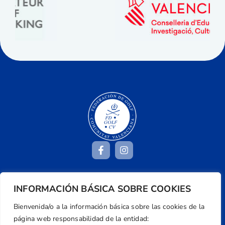
Dirección
INFORMACIÓN BÁSICA SOBRE COOKIES
Centre de L´Esport, Carrer d'Isaac Peral i
Bienvenida/o a la información básica sobre las cookies de la
Caballero, Nº 5, Despachos 2 y 3, 46980,
página web responsabilidad de la entidad: