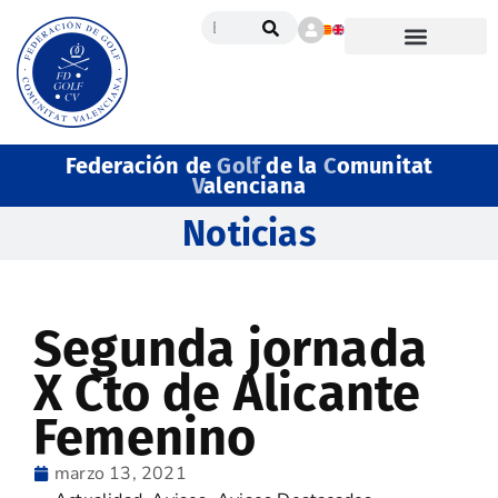
Federación de
Golf
de la
C
omunitat
V
alenciana
Noticias
Segunda jornada
X Cto de Alicante
Femenino
marzo 13, 2021