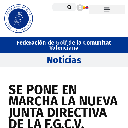
Federación de
Golf
de la
C
omunitat
V
alenciana
Noticias
SE PONE EN
MARCHA LA NUEVA
JUNTA DIRECTIVA
DE LA F.G.C.V.