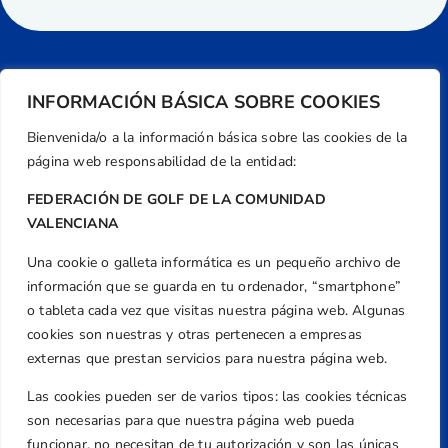
INFORMACIÓN BÁSICA SOBRE COOKIES
Bienvenida/o a la información básica sobre las cookies de la
página web responsabilidad de la entidad:
FEDERACIÓN DE GOLF DE LA COMUNIDAD
VALENCIANA
Una cookie o galleta informática es un pequeño archivo de
Dirección
información que se guarda en tu ordenador, “smartphone”
Centre de L´Esport, Carrer d'Isaac Peral i
o tableta cada vez que visitas nuestra página web. Algunas
Caballero, Nº 5, Despachos 2 y 3, 46980,
cookies son nuestras y otras pertenecen a empresas
Valencia
externas que prestan servicios para nuestra página web.
Teléfono
Las cookies pueden ser de varios tipos: las cookies técnicas
+34 961 367 799
son necesarias para que nuestra página web pueda
Email
funcionar, no necesitan de tu autorización y son las únicas