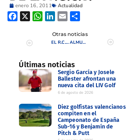
enero 16, 2011
Actualidad
Facebook
X
WhatsApp
LinkedIn
Email
Compartir
Otras noticias
EL R.C.G. MANISES ACOGIÓ LA PRIMERA REUNIÓN DE LA NUEVA JUNTA DIRECTIVA DE LA F.G.C.V.
ALMUDENA BLASCO Y KIERON FOWLER, VENCEDORES EN EL PUNTUABLE DE ALTA COMPETICION DE LA C.V.
Últimas noticias
Sergio García y Josele
Ballester afrontan una
nueva cita del LIV Golf
6 de agosto de 2026
Diez golfistas valencianos
compiten en el
Campeonato de España
Sub-16 y Benjamín de
Pitch & Putt