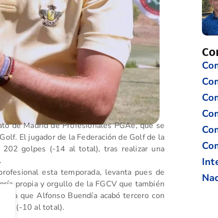
Co
Com
Co
Com
Com
ato de Madrid de Profesionales PGAe, que se
Com
Golf. El jugador de la Federación de Golf de la
Com
202 golpes (-14 al total), tras realizar una
Int
.
rofesional esta temporada, levanta pues de
Nac
gría propia y orgullo de la FGCV que también
10 ya que Alfonso Buendía acabó tercero con
xto (-10 al total).