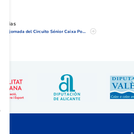
tir
oticias
Gran jornada del Circuito Sénior Caixa Popular en Meliá Villaitana (2/4)
a