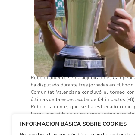
Rubén Lafuente se ha adjudicado el Campeon
ha disputado durante tres jornadas en El Encín 
Comunitat Valenciana concluyó el torneo con 
última vuelta espectacular de 64 impactos (-8)
Rubén Lafuente, que se ha estrenado como p
forma merecida su primer gran trofeo para ale
colocó a otros dos jugadores dentro del Top 
INFORMACIÓN BÁSICA SOBRE COOKIES
205 golpes (-11 al total) y Gaston Bertinotti se
Bienvenida/o a la información básica sobre las cookies de la