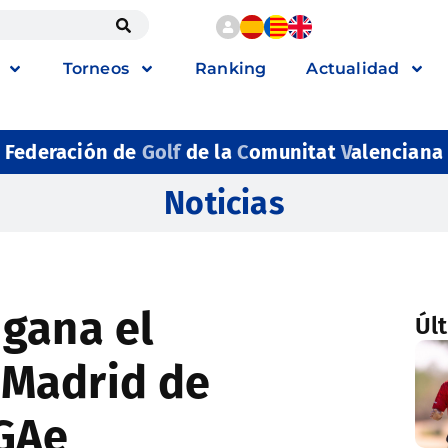
Torneos
Ranking
Actualidad
Federación de
Golf
de la
C
omunitat
V
alenciana
Noticias
gana el
Úl
Madrid de
PGAe