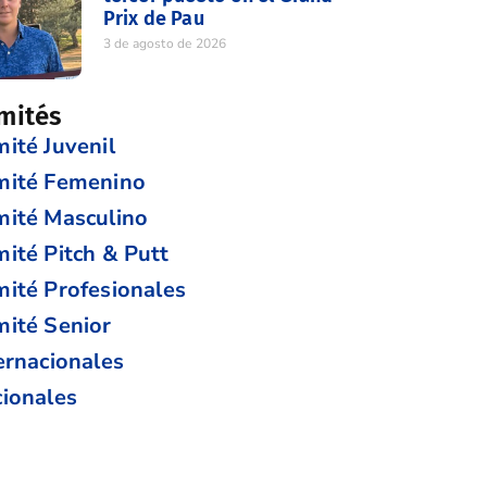
Prix de Pau
3 de agosto de 2026
mités
ité Juvenil
mité Femenino
ité Masculino
ité Pitch & Putt
ité Profesionales
ité Senior
ernacionales
ionales