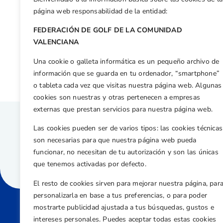
Facebook
X
WhatsApp
LinkedIn
Email
Compar
página web responsabilidad de la entidad:
FEDERACIÓN DE GOLF DE LA COMUNIDAD
Otras n
VALENCIANA
Miguel Fuertes logra un meritorio quinto puesto en el McGregor Trophy,
Una cookie o galleta informática es un pequeño archivo de
información que se guarda en tu ordenador, “smartphone”
o tableta cada vez que visitas nuestra página web. Algunas
cookies son nuestras y otras pertenecen a empresas
externas que prestan servicios para nuestra página web.
Las cookies pueden ser de varios tipos: las cookies técnicas
son necesarias para que nuestra página web pueda
funcionar, no necesitan de tu autorización y son las únicas
que tenemos activadas por defecto.
El resto de cookies sirven para mejorar nuestra página, par
personalizarla en base a tus preferencias, o para poder
mostrarte publicidad ajustada a tus búsquedas, gustos e
intereses personales. Puedes aceptar todas estas cookies