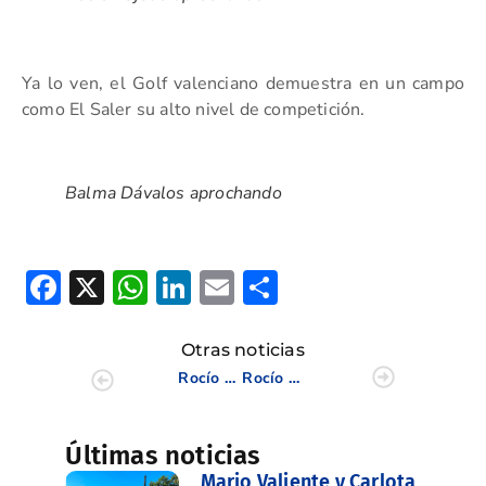
Ya lo ven, el Golf valenciano demuestra en un campo
como El Saler su alto nivel de competición.
Balma Dávalos aprochando
Facebook
X
WhatsApp
LinkedIn
Email
Compartir
Otras noticias
Rocío Tejedo y José de la Concepción lideran el Cto Sub 18 y Sub 16 de la C.V. WAGR
Rocío Tejedo y Samuel Mukherjee ganan el torneo Sub 18 y Sub 16 de la C.V.
Últimas noticias
Mario Valiente y Carlota