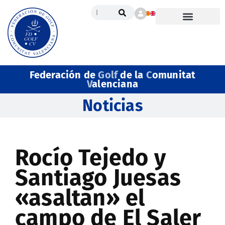
Federación de
Golf
de la
C
omunitat
V
alenciana
Noticias
Rocío Tejedo y
Santiago Juesas
«asaltan» el
campo de El Saler