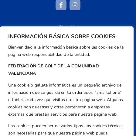
Dirección
Centre de L´Esport, Carrer d'Isaac Peral i
INFORMACIÓN BÁSICA SOBRE COOKIES
Caballero, Nº 5, Despachos 2 y 3, 46980,
Bienvenida/o a la información básica sobre las cookies de la
Valencia
página web responsabilidad de la entidad:
Teléfono
FEDERACIÓN DE GOLF DE LA COMUNIDAD
+34 961 367 799
VALENCIANA
Email
federacion@golfcv.com
Una cookie o galleta informática es un pequeño archivo de
información que se guarda en tu ordenador, “smartphone”
Aviso Legal
o tableta cada vez que visitas nuestra página web. Algunas
cookies son nuestras y otras pertenecen a empresas
Política de Privacidad
Transparencia
externas que prestan servicios para nuestra página web.
Normativa
Las cookies pueden ser de varios tipos: las cookies técnicas
son necesarias para que nuestra página web pueda
Federación