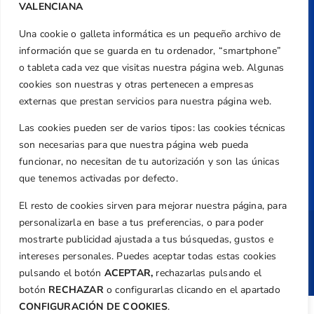
VALENCIANA
federacion@golfcv.com
Una cookie o galleta informática es un pequeño archivo de
Aviso Legal
información que se guarda en tu ordenador, “smartphone”
Política de Privacidad
o tableta cada vez que visitas nuestra página web. Algunas
Transparencia
cookies son nuestras y otras pertenecen a empresas
externas que prestan servicios para nuestra página web.
Normativa
Federación
Las cookies pueden ser de varios tipos: las cookies técnicas
son necesarias para que nuestra página web pueda
Revista
funcionar, no necesitan de tu autorización y son las únicas
que tenemos activadas por defecto.
El resto de cookies sirven para mejorar nuestra página, para
personalizarla en base a tus preferencias, o para poder
Copyright ©
Federación de Golf de la
mostrarte publicidad ajustada a tus búsquedas, gustos e
Comunitat Valenciana
| Diseño:
TecnoQuatre
intereses personales. Puedes aceptar todas estas cookies
pulsando el botón
ACEPTAR,
rechazarlas pulsando el
botón
RECHAZAR
o configurarlas clicando en el apartado
CONFIGURACIÓN DE COOKIES
.