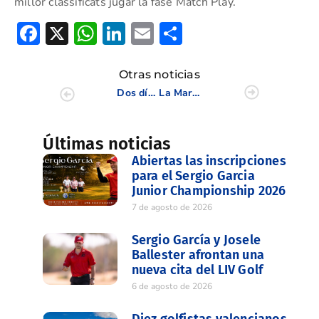
millor classificats jugar la fase Match Play.
Facebook
X
WhatsApp
LinkedIn
Email
Compartir
Otras noticias
Dos días para que dé comienzo la VI Copa Match Play de la Comunidad Valenciana
La Marquesa, tercer escenario de la Copa Juvenil Diputación de Alicante
Últimas noticias
Abiertas las inscripciones
para el Sergio Garcia
Junior Championship 2026
7 de agosto de 2026
Sergio García y Josele
Ballester afrontan una
nueva cita del LIV Golf
6 de agosto de 2026
Diez golfistas valencianos