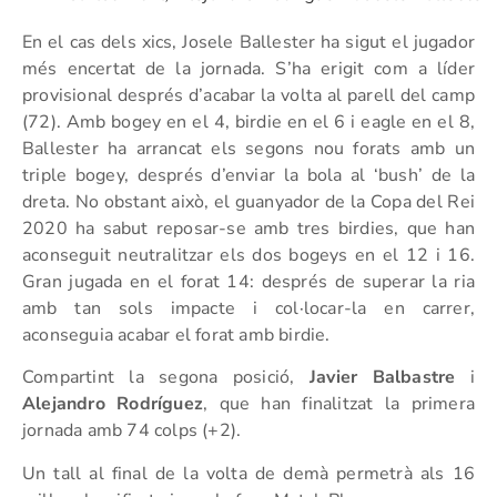
En el cas dels xics, Josele Ballester ha sigut el jugador
més encertat de la jornada. S’ha erigit com a líder
provisional després d’acabar la volta al parell del camp
(72). Amb bogey en el 4, birdie en el 6 i eagle en el 8,
Ballester ha arrancat els segons nou forats amb un
triple bogey, després d’enviar la bola al ‘bush’ de la
dreta. No obstant això, el guanyador de la Copa del Rei
2020 ha sabut reposar-se amb tres birdies, que han
aconseguit neutralitzar els dos bogeys en el 12 i 16.
Gran jugada en el forat 14: després de superar la ria
amb tan sols impacte i col·locar-la en carrer,
aconseguia acabar el forat amb birdie.
Compartint la segona posició,
Javier Balbastre
i
Alejandro Rodríguez
, que han finalitzat la primera
jornada amb 74 colps (+2).
Un tall al final de la volta de demà permetrà als 16