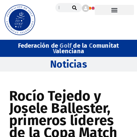
Federación de
Golf
de la
C
omunitat
V
alenciana
Noticias
Rocío Tejedo y
Josele Ballester,
primeros líderes
de la Copa Match