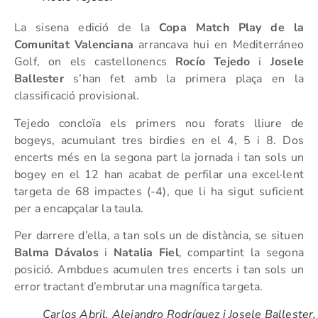
La sisena edició de la
Copa Match Play de la
Comunitat Valenciana
arrancava hui en Mediterráneo
Golf, on els castellonencs
Rocío Tejedo
i
Josele
Ballester
s’han fet amb la primera plaça en la
classificació provisional.
Tejedo concloïa els primers nou forats lliure de
bogeys, acumulant tres birdies en el 4, 5 i 8. Dos
encerts més en la segona part la jornada i tan sols un
bogey en el 12 han acabat de perfilar una excel·lent
targeta de 68 impactes (-4), que li ha sigut suficient
per a encapçalar la taula.
Per darrere d’ella, a tan sols un de distància, se situen
Balma Dávalos
i
Natalia Fiel
, compartint la segona
posició. Ambdues acumulen tres encerts i tan sols un
error tractant d’embrutar una magnífica targeta.
Carlos Abril, Alejandro Rodríguez i Josele Ballester.