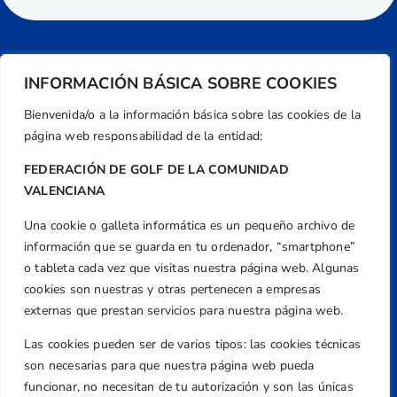
INFORMACIÓN BÁSICA SOBRE COOKIES
Bienvenida/o a la información básica sobre las cookies de la
página web responsabilidad de la entidad:
FEDERACIÓN DE GOLF DE LA COMUNIDAD
VALENCIANA
Una cookie o galleta informática es un pequeño archivo de
Dirección
información que se guarda en tu ordenador, “smartphone”
Centre de L´Esport, Carrer d'Isaac Peral i
o tableta cada vez que visitas nuestra página web. Algunas
Caballero, Nº 5, Despachos 2 y 3, 46980,
cookies son nuestras y otras pertenecen a empresas
Valencia
externas que prestan servicios para nuestra página web.
Teléfono
Las cookies pueden ser de varios tipos: las cookies técnicas
+34 961 367 799
son necesarias para que nuestra página web pueda
Email
funcionar, no necesitan de tu autorización y son las únicas