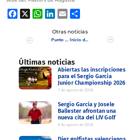
Facebook
X
WhatsApp
LinkedIn
Email
Compartir
Otras noticias
Punto de partida del Circuito Masculino y Femenino CV en Mediterráneo
Inicio de la Liguilla Interclubes Femenina en El Saler
Últimas noticias
Abiertas las inscripciones
para el Sergio Garcia
Junior Championship 2026
7 de agosto de 2026
Sergio García y Josele
Ballester afrontan una
nueva cita del LIV Golf
6 de agosto de 2026
Diez golfistas valencianos