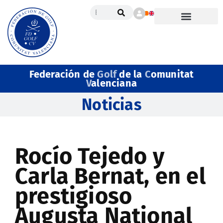
Federación de
Golf
de la
C
omunitat
V
alenciana
Noticias
Rocío Tejedo y
Carla Bernat, en el
prestigioso
Augusta National