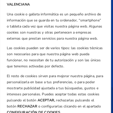
+34 961 367 799
VALENCIANA
Email
Una cookie o galleta informática es un pequeño archivo de
federacion@golfcv.com
información que se guarda en tu ordenador, “smartphone”
Aviso Legal
o tableta cada vez que visitas nuestra página web. Algunas
cookies son nuestras y otras pertenecen a empresas
Política de Privacidad
externas que prestan servicios para nuestra página web.
Transparencia
Las cookies pueden ser de varios tipos: las cookies técnicas
Normativa
son necesarias para que nuestra página web pueda
Federación
funcionar, no necesitan de tu autorización y son las únicas
que tenemos activadas por defecto.
Revista
El resto de cookies sirven para mejorar nuestra página, para
personalizarla en base a tus preferencias, o para poder
mostrarte publicidad ajustada a tus búsquedas, gustos e
intereses personales. Puedes aceptar todas estas cookies
Copyright ©
Federación de Golf de la
pulsando el botón
ACEPTAR,
rechazarlas pulsando el
Comunitat Valenciana
| Diseño:
TecnoQuatre
botón
RECHAZAR
o configurarlas clicando en el apartado
CONFIGURACIÓN DE COOKIES
.