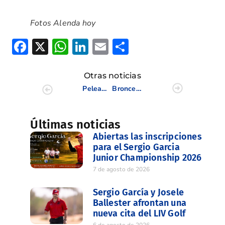
Fotos Alenda hoy
Facebook
X
WhatsApp
LinkedIn
Email
Compartir
Otras noticias
Peleamos por el bronce en el Inter Absoluto Femenino
Bronce en el Inter Absoluto Femenino
Últimas noticias
Abiertas las inscripciones
para el Sergio Garcia
Junior Championship 2026
7 de agosto de 2026
Sergio García y Josele
Ballester afrontan una
nueva cita del LIV Golf
6 de agosto de 2026