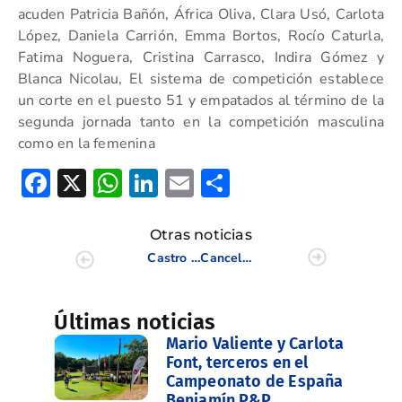
acuden Patricia Bañón, África Oliva, Clara Usó, Carlota
López, Daniela Carrión, Emma Bortos, Rocío Caturla,
Fatima Noguera, Cristina Carrasco, Indira Gómez y
Blanca Nicolau, El sistema de competición establece
un corte en el puesto 51 y empatados al término de la
segunda jornada tanto en la competición masculina
como en la femenina
Facebook
X
WhatsApp
LinkedIn
Email
Compartir
Otras noticias
Castro Martínez, primer jugador profesional en España en superar el examen teórico de Árbitro Nacional
Cancelada la primera vuelta de los Puntuables Nacionales Juveniles por el mal tiempo
Últimas noticias
Mario Valiente y Carlota
Font, terceros en el
Campeonato de España
Benjamín P&P