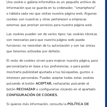
Una cookie o galleta informática es un pequeño archivo de
Dirección
información que se guarda en tu ordenador, “smartphone”
Centre de L´Esport, Carrer d'Isaac Peral i
o tableta cada vez que visitas nuestra página web. Algunas
Caballero, Nº 5, Despachos 2 y 3, 46980,
cookies son nuestras y otras pertenecen a empresas
Valencia
externas que prestan servicios para nuestra página web.
Teléfono
Las cookies pueden ser de varios tipos: las cookies técnicas
+34 961 367 799
son necesarias para que nuestra página web pueda
Email
funcionar, no necesitan de tu autorización y son las únicas
que tenemos activadas por defecto.
federacion@golfcv.com
El resto de cookies sirven para mejorar nuestra página, para
Aviso Legal
personalizarla en base a tus preferencias, o para poder
Política de Privacidad
mostrarte publicidad ajustada a tus búsquedas, gustos e
Transparencia
intereses personales. Puedes aceptar todas estas cookies
Normativa
pulsando el botón
ACEPTAR,
rechazarlas pulsando el
botón
RECHAZAR
o configurarlas clicando en el apartado
Federación
CONFIGURACIÓN DE COOKIES
.
Revista
Si quieres más información, consulta la
POLÍTICA DE