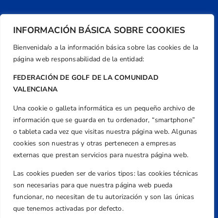
INFORMACIÓN BÁSICA SOBRE COOKIES
Bienvenida/o a la información básica sobre las cookies de la
página web responsabilidad de la entidad:
FEDERACIÓN DE GOLF DE LA COMUNIDAD
VALENCIANA
Una cookie o galleta informática es un pequeño archivo de
Dirección
información que se guarda en tu ordenador, “smartphone”
Centre de L´Esport, Carrer d'Isaac Peral i
o tableta cada vez que visitas nuestra página web. Algunas
Caballero, Nº 5, Despachos 2 y 3, 46980,
cookies son nuestras y otras pertenecen a empresas
Valencia
externas que prestan servicios para nuestra página web.
Teléfono
Las cookies pueden ser de varios tipos: las cookies técnicas
+34 961 367 799
son necesarias para que nuestra página web pueda
Email
funcionar, no necesitan de tu autorización y son las únicas
federacion@golfcv.com
que tenemos activadas por defecto.