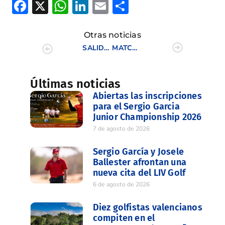
Facebook
X
WhatsApp
LinkedIn
Email
Compartir
Otras noticias
SALIDAS ALTORREAL
MATCH INTERCLUBES FEMENINO CAMPOS DE GOLF DE LA C.V.
Últimas noticias
Abiertas las inscripciones
para el Sergio Garcia
Junior Championship 2026
7 de agosto de 2026
Sergio García y Josele
Ballester afrontan una
nueva cita del LIV Golf
6 de agosto de 2026
Diez golfistas valencianos
compiten en el