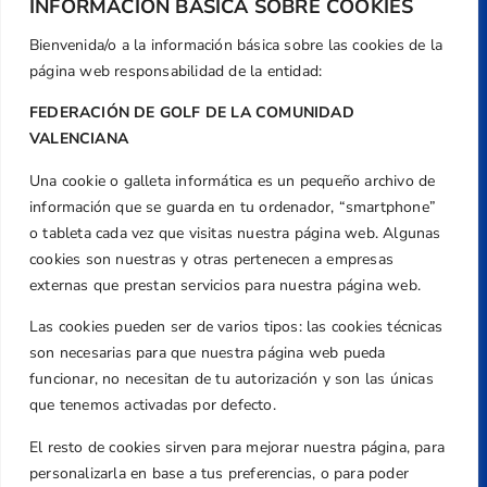
INFORMACIÓN BÁSICA SOBRE COOKIES
Bienvenida/o a la información básica sobre las cookies de la
página web responsabilidad de la entidad:
FEDERACIÓN DE GOLF DE LA COMUNIDAD
VALENCIANA
Una cookie o galleta informática es un pequeño archivo de
Dirección
información que se guarda en tu ordenador, “smartphone”
Centre de L´Esport, Carrer d'Isaac Peral i
o tableta cada vez que visitas nuestra página web. Algunas
Caballero, Nº 5, Despachos 2 y 3, 46980,
cookies son nuestras y otras pertenecen a empresas
Valencia
externas que prestan servicios para nuestra página web.
Teléfono
Las cookies pueden ser de varios tipos: las cookies técnicas
+34 961 367 799
son necesarias para que nuestra página web pueda
Email
funcionar, no necesitan de tu autorización y son las únicas
federacion@golfcv.com
que tenemos activadas por defecto.
El resto de cookies sirven para mejorar nuestra página, para
Aviso Legal
personalizarla en base a tus preferencias, o para poder