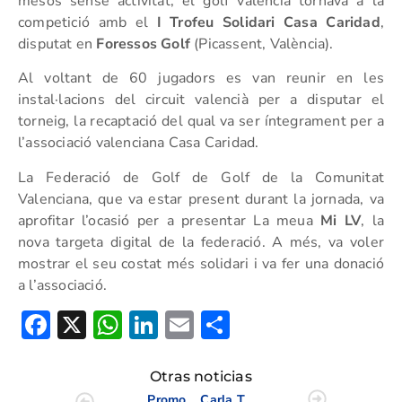
mesos sense activitat, el golf valencià tornava a la
competició amb el
I Trofeu Solidari Casa Caridad
,
disputat en
Foressos Golf
(Picassent, València).
Al voltant de 60 jugadors es van reunir en les
instal·lacions del circuit valencià per a disputar el
torneig, la recaptació del qual va ser íntegrament per a
l’associació valenciana Casa Caridad.
La Federació de Golf de Golf de la Comunitat
Valenciana, que va estar present durant la jornada, va
aprofitar l’ocasió per a presentar La meua
Mi LV
, la
nova targeta digital de la federació. A més, va voler
mostrar el seu costat més solidari i va fer una donació
a l’associació.
Facebook
X
WhatsApp
LinkedIn
Email
Compartir
Otras noticias
Promociones y ofertas de Font Del Llop
Carla Tejedo nos habla sobre el US Open