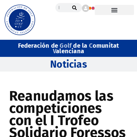
Federación de
Golf
de la
C
omunitat
V
alenciana
Noticias
Reanudamos las
competiciones
con el I Trofeo
Solidario Foressos