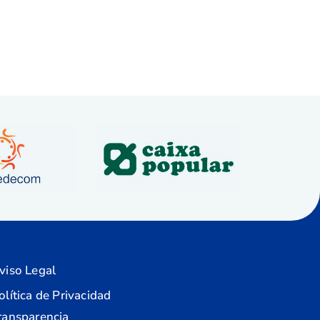
viso Legal
olítica de Privacidad
ransparencia