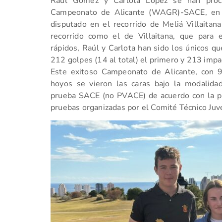
Raúl Gómez y Carlota López se han proc
Campeonato de Alicante (WAGR)-SACE, en c
disputado en el recorrido de Meliá Villaitan
recorrido como el de Villaitana, que para
rápidos, Raúl y Carlota han sido los únicos q
212 golpes (14 al total) el primero y 213 impac
Este exitoso Campeonato de Alicante, con 
hoyos se vieron las caras bajo la modalidad
prueba SACE (no PVACE) de acuerdo con la pub
pruebas organizadas por el Comité Técnico Juv