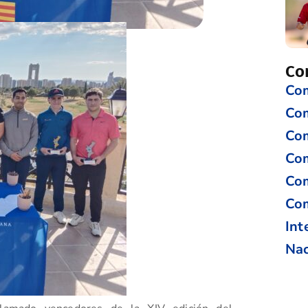
Co
Com
Co
Com
Com
Com
Com
Int
Nac