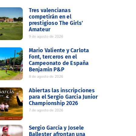
Tres valencianas
competirán en el
prestigioso The Girls’
Amateur
9 de agosto de 2026
Mario Valiente y Carlota
Font, terceros en el
Campeonato de España
Benjamín P&P
8 de agosto de 2026
Abiertas las inscripciones
para el Sergio Garcia Junior
Championship 2026
7 de agosto de 2026
Sergio García y Josele
Ballester afrontan una