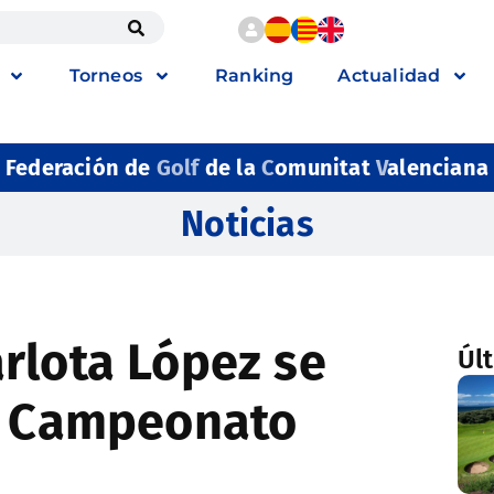
Torneos
Ranking
Actualidad
Federación de
Golf
de la
C
omunitat
V
alenciana
Noticias
rlota López se
Úl
IV Campeonato