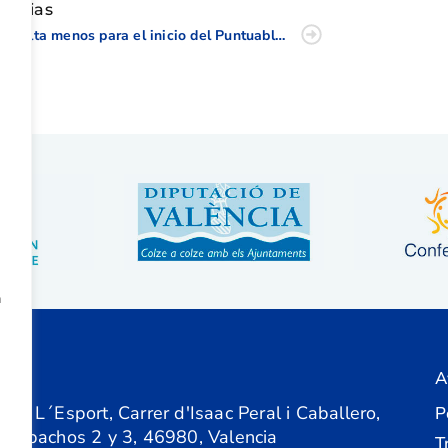
oticias
Ya falta menos para el inicio del Puntuable de Pitch&Putt de la CV
a
A
ón
 de L´Esport, Carrer d'Isaac Peral i Caballero,
P
 Despachos 2 y 3, 46980, Valencia
T