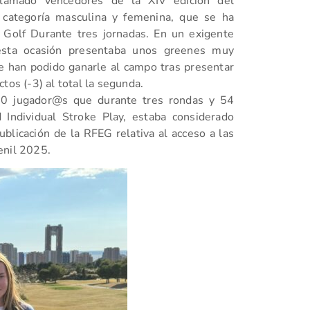
lamado vencedores de la XIV edición del
ategoría masculina y femenina, que se ha
a Golf Durante tres jornadas. En un exigente
 esta ocasión presentaba unos greenes muy
ue han podido ganarle al campo tras presentar
tos (-3) al total la segunda.
90 jugador@s que durante tres rondas y 54
 Individual Stroke Play, estaba considerado
licación de la RFEG relativa al acceso a las
enil 2025.