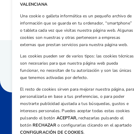
Otras n
VALENCIANA
Carlota López y Raúl Gómez, al frente del Campeonato de Alicante J.2
Una cookie o galleta informática es un pequeño archivo de
información que se guarda en tu ordenador, “smartphone”
o tableta cada vez que visitas nuestra página web. Algunas
cookies son nuestras y otras pertenecen a empresas
externas que prestan servicios para nuestra página web.
Las cookies pueden ser de varios tipos: las cookies técnicas
son necesarias para que nuestra página web pueda
funcionar, no necesitan de tu autorización y son las únicas
que tenemos activadas por defecto.
El resto de cookies sirven para mejorar nuestra página, par
personalizarla en base a tus preferencias, o para poder
mostrarte publicidad ajustada a tus búsquedas, gustos e
intereses personales. Puedes aceptar todas estas cookies
Direcci
pulsando el botón
ACEPTAR,
rechazarlas pulsando el
Centre
botón
RECHAZAR
o configurarlas clicando en el apartado
Nº 5,
CONFIGURACIÓN DE COOKIES
.