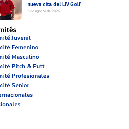
nueva cita del LIV Golf
6 de agosto de 2026
mités
ité Juvenil
mité Femenino
ité Masculino
ité Pitch & Putt
ité Profesionales
ité Senior
ernacionales
ionales