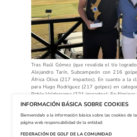
Tras Raúl Gómez (que revalida el tío logrado 
Alejandro Tarín, Subcampeón con 216 golp
África Oliva (217 impactos). En cuanto a la cl
para Hugo Rodríguez (217 golpes) en catego
Pablo Valderrama (221 impactos). En féminas, 
Ruiz (223 golpes) mientras que Rocío Caturla
INFORMACIÓN BÁSICA SOBRE COOKIES
S16.
Bienvenida/o a la información básica sobre las cookies de la
Facebook
X
WhatsApp
LinkedIn
Email
Compar
página web responsabilidad de la entidad:
FEDERACIÓN DE GOLF DE LA COMUNIDAD