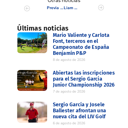
Otras noticias
Previa VIII Copa Match Play de la CV WAGR
Liam Murray obtiene la victoria en el Clutch Pro Tour en Hollinwell Golf Club
Últimas noticias
Mario Valiente y Carlota
Font, terceros en el
Campeonato de España
Benjamín P&P
8 de agosto de 2026
Abiertas las inscripciones
para el Sergio Garcia
Junior Championship 2026
7 de agosto de 2026
Sergio García y Josele
Ballester afrontan una
nueva cita del LIV Golf
6 de agosto de 2026