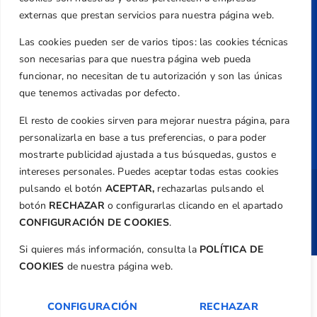
externas que prestan servicios para nuestra página web.
Política de Privacidad
Transparencia
Las cookies pueden ser de varios tipos: las cookies técnicas
son necesarias para que nuestra página web pueda
Normativa
funcionar, no necesitan de tu autorización y son las únicas
Federación
que tenemos activadas por defecto.
Revista
El resto de cookies sirven para mejorar nuestra página, para
personalizarla en base a tus preferencias, o para poder
mostrarte publicidad ajustada a tus búsquedas, gustos e
intereses personales. Puedes aceptar todas estas cookies
pulsando el botón
ACEPTAR,
rechazarlas pulsando el
Copyright ©
Federación de Golf de la
botón
RECHAZAR
o configurarlas clicando en el apartado
Comunitat Valenciana
| Diseño:
TecnoQuatre
CONFIGURACIÓN DE COOKIES
.
Si quieres más información, consulta la
POLÍTICA DE
COOKIES
de nuestra página web.
CONFIGURACIÓN
RECHAZAR