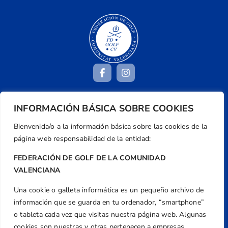
INFORMACIÓN BÁSICA SOBRE COOKIES
Dirección
Centre de L´Esport, Carrer d'Isaac Peral i
Bienvenida/o a la información básica sobre las cookies de la
Caballero, Nº 5, Despachos 2 y 3, 46980,
página web responsabilidad de la entidad:
Valencia
FEDERACIÓN DE GOLF DE LA COMUNIDAD
Teléfono
VALENCIANA
+34 961 367 799
Una cookie o galleta informática es un pequeño archivo de
Email
información que se guarda en tu ordenador, “smartphone”
federacion@golfcv.com
o tableta cada vez que visitas nuestra página web. Algunas
Aviso Legal
cookies son nuestras y otras pertenecen a empresas