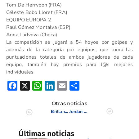
Tom De Herrypon (FRA)
Céleste Bobo Lloret (FRA)
EQUIPO EUROPA 2
Raúl Gómez Montalva (ESP)
Anna Ludvova (Checa)
La competición se jugará a 54 hoyos por golpes y
además de la categoría por equipos, que toma las
puntuaciones totales de ambos jugadores de cada
equipo, también hay premios para l@s mejores
individuales
Facebook
X
WhatsApp
LinkedIn
Email
Compartir
Otras noticias
Brillante cierre final del Circuito de Campos 9 Hoyos Executive y del Circuito de 5 Categoría
Jordan Gibb y Mario Pascual mandan en Alenda
Últimas noticias