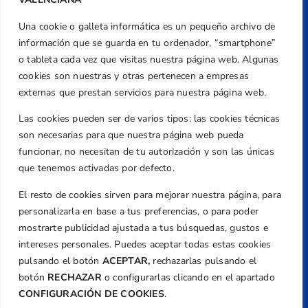
Una cookie o galleta informática es un pequeño archivo de
Dirección
información que se guarda en tu ordenador, “smartphone”
Centre de L´Esport, Carrer d'Isaac Peral i
o tableta cada vez que visitas nuestra página web. Algunas
Caballero, Nº 5, Despachos 2 y 3, 46980,
cookies son nuestras y otras pertenecen a empresas
Valencia
externas que prestan servicios para nuestra página web.
Teléfono
Las cookies pueden ser de varios tipos: las cookies técnicas
+34 961 367 799
son necesarias para que nuestra página web pueda
Email
funcionar, no necesitan de tu autorización y son las únicas
federacion@golfcv.com
que tenemos activadas por defecto.
El resto de cookies sirven para mejorar nuestra página, para
Aviso Legal
personalizarla en base a tus preferencias, o para poder
Política de Privacidad
mostrarte publicidad ajustada a tus búsquedas, gustos e
Transparencia
intereses personales. Puedes aceptar todas estas cookies
Normativa
pulsando el botón
ACEPTAR,
rechazarlas pulsando el
botón
RECHAZAR
o configurarlas clicando en el apartado
Federación
CONFIGURACIÓN DE COOKIES
.