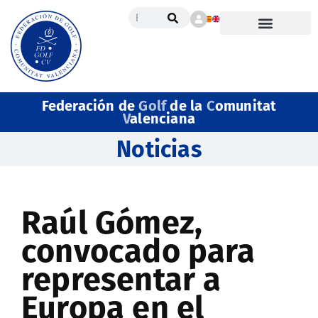
Federación de
Golf
de la
C
omunitat
V
alenciana
Noticias
Raúl Gómez,
convocado para
representar a
Europa en el