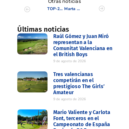
Otras noticias
TOP-20 de Alejandro Cañizares en el Campeonato Absoluto de Castilla la Mancha
Marta Perez y Natalia Escuriola mejores valencianas en la 1ª jornada del Campeonato de España
Últimas noticias
Raúl Gómez y Juan Miró
representan a la
Comunitat Valenciana en
el British Boys
9 de agosto de 2026
Tres valencianas
competirán en el
prestigioso The Girls’
Amateur
9 de agosto de 2026
Mario Valiente y Carlota
Font, terceros en el
Campeonato de España