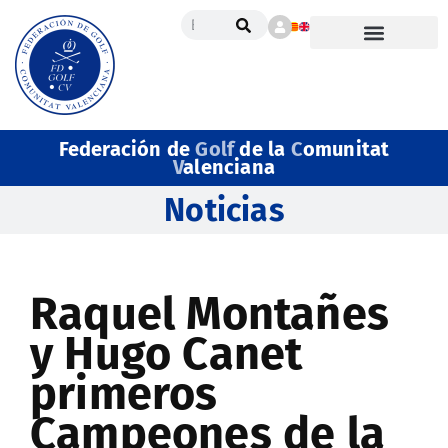
Federación de
Golf
de la
C
omunitat
V
alenciana
Noticias
Raquel Montañes
y Hugo Canet
primeros
Campeones de la