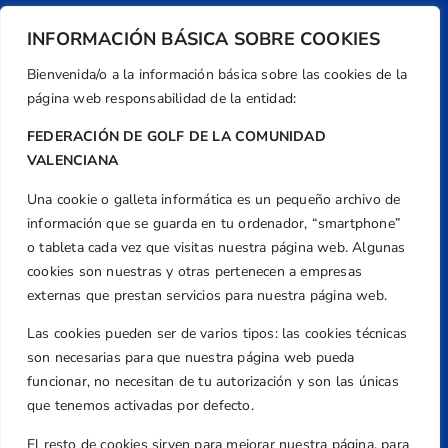
INFORMACIÓN BÁSICA SOBRE COOKIES
Bienvenida/o a la información básica sobre las cookies de la
página web responsabilidad de la entidad:
FEDERACIÓN DE GOLF DE LA COMUNIDAD
VALENCIANA
Una cookie o galleta informática es un pequeño archivo de
Dirección
información que se guarda en tu ordenador, “smartphone”
Centre de L´Esport, Carrer d'Isaac Peral i
o tableta cada vez que visitas nuestra página web. Algunas
Caballero, Nº 5, Despachos 2 y 3, 46980,
cookies son nuestras y otras pertenecen a empresas
Valencia
externas que prestan servicios para nuestra página web.
Teléfono
Las cookies pueden ser de varios tipos: las cookies técnicas
+34 961 367 799
son necesarias para que nuestra página web pueda
Email
funcionar, no necesitan de tu autorización y son las únicas
federacion@golfcv.com
que tenemos activadas por defecto.
El resto de cookies sirven para mejorar nuestra página, para