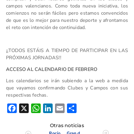
campos valencianos. Como toda nueva iniciativa, los
comienzos no serán fáciles pero estamos convencidos
de que es lo mejor para nuestro deporte y afrontamos
el reto con intención de continuidad.
¡¡TODOS ESTÁIS A TIEMPO DE PARTICIPAR EN LAS
PRÓXIMAS JORNADAS!!
ACCESO AL CALENDARIO DE FEBRERO
Los calendarios se irán subiendo a la web a medida
que vayamos confirmando Clubes y Campos con sus
respectivas fechas.
Facebook
X
WhatsApp
LinkedIn
Email
Compartir
Otras noticias
Rocío Tejedo y Cloe Amion Top 20 en Portugal
Gran debut de Raúl Gómez en el Cto Barcelona Absoluto Masculino