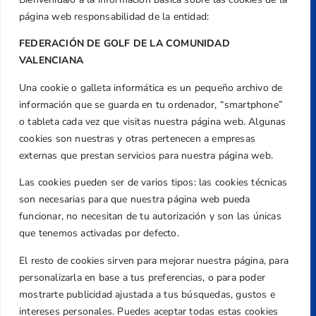
página web responsabilidad de la entidad:
FEDERACIÓN DE GOLF DE LA COMUNIDAD
VALENCIANA
Una cookie o galleta informática es un pequeño archivo de
Dirección
información que se guarda en tu ordenador, “smartphone”
Centre de L´Esport, Carrer d'Isaac Peral i
o tableta cada vez que visitas nuestra página web. Algunas
Caballero, Nº 5, Despachos 2 y 3, 46980,
cookies son nuestras y otras pertenecen a empresas
Valencia
externas que prestan servicios para nuestra página web.
Teléfono
Las cookies pueden ser de varios tipos: las cookies técnicas
+34 961 367 799
son necesarias para que nuestra página web pueda
Email
funcionar, no necesitan de tu autorización y son las únicas
federacion@golfcv.com
que tenemos activadas por defecto.
El resto de cookies sirven para mejorar nuestra página, para
Aviso Legal
personalizarla en base a tus preferencias, o para poder
Política de Privacidad
mostrarte publicidad ajustada a tus búsquedas, gustos e
Transparencia
intereses personales. Puedes aceptar todas estas cookies