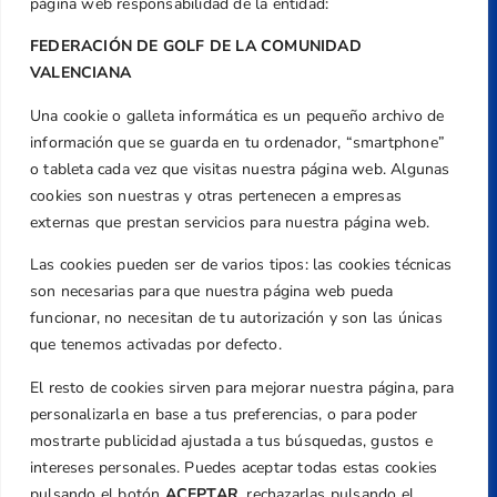
página web responsabilidad de la entidad:
FEDERACIÓN DE GOLF DE LA COMUNIDAD
VALENCIANA
Una cookie o galleta informática es un pequeño archivo de
Dirección
información que se guarda en tu ordenador, “smartphone”
Centre de L´Esport, Carrer d'Isaac Peral i
o tableta cada vez que visitas nuestra página web. Algunas
Caballero, Nº 5, Despachos 2 y 3, 46980,
cookies son nuestras y otras pertenecen a empresas
Valencia
externas que prestan servicios para nuestra página web.
Teléfono
Las cookies pueden ser de varios tipos: las cookies técnicas
+34 961 367 799
son necesarias para que nuestra página web pueda
Email
funcionar, no necesitan de tu autorización y son las únicas
federacion@golfcv.com
que tenemos activadas por defecto.
El resto de cookies sirven para mejorar nuestra página, para
Aviso Legal
personalizarla en base a tus preferencias, o para poder
Política de Privacidad
mostrarte publicidad ajustada a tus búsquedas, gustos e
Transparencia
intereses personales. Puedes aceptar todas estas cookies
Normativa
pulsando el botón
ACEPTAR,
rechazarlas pulsando el