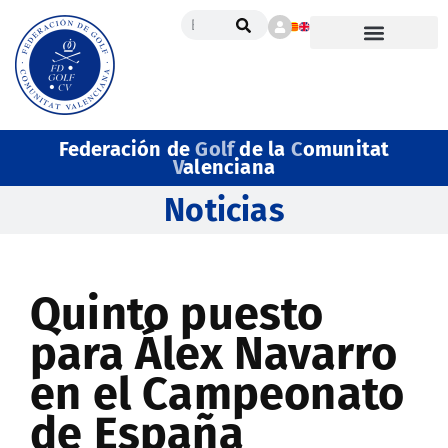
Federación de
Golf
de la
C
omunitat
V
alenciana
Noticias
Quinto puesto
para Álex Navarro
en el Campeonato
de España