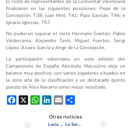
El resto de representantes de la Comunitat Valenciana
finalizaron en las siguientes posiciones: Pepe de la
Concepción, T38; Juan Miró, T41; Paco Gavilán, T46; e
Ignacio Iglesias, T57.
No pudieron superar el corte Hermann Gavilán, Pablo
Valderrama, Alejandro Tarín, Miguel Fuertes, Sergi
López, Álvaro García y Jorge de la Concepción.
La participación valenciana en esta edición del
Campeonato de España Absoluto Masculino deja un
balance muy positivo, con varios jugadores situados en
la zona alta de la clasificación y un destacado quinto
puesto de Álex Navarro como mejor resultado.
Facebook
X
WhatsApp
LinkedIn
Email
Compartir
Otras noticias
Lucía Valderrama se proclama subcampeona de España absoluta
La Selección Valenciana afronta la defensa del título en el Campeonato de España Absoluto Femenino de FFAA