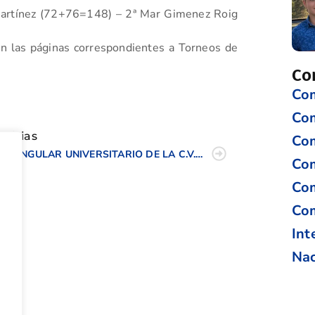
a Martínez (72+76=148) – 2ª Mar Gimenez Roig
en las páginas correspondientes a Torneos de
Co
tir
Com
Co
oticias
Com
TRIANGULAR UNIVERSITARIO DE LA C.V. (III)
Com
Com
Com
Int
Nac