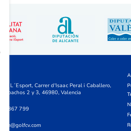
a
A
ón
 de L´Esport, Carrer d'Isaac Peral i Caballero,
P
 Despachos 2 y 3, 46980, Valencia
T
N
61 367 799
F
acion@golfcv.com
R