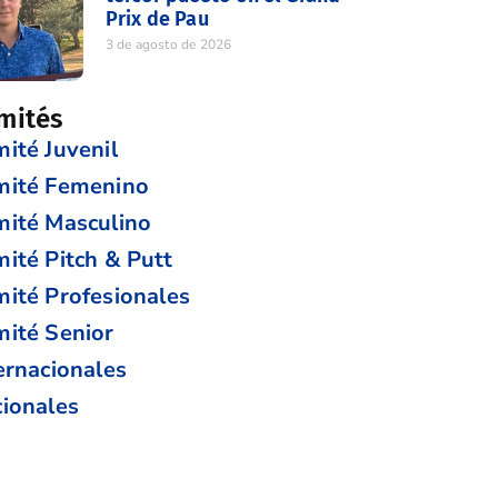
Prix de Pau
3 de agosto de 2026
mités
ité Juvenil
mité Femenino
ité Masculino
ité Pitch & Putt
ité Profesionales
ité Senior
ernacionales
ionales