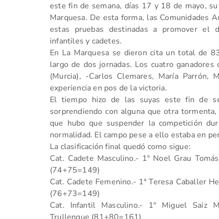
este fin de semana, días 17 y 18 de mayo, su 
Marquesa. De esta forma, las Comunidades 
estas pruebas destinadas a promover el de
infantiles y cadetes.
En La Marquesa se dieron cita un total de 83
largo de dos jornadas. Los cuatro ganadores 
(Murcia), -Carlos Clemares, María Parrón, Ma
experiencia en pos de la victoria.
El tiempo hizo de las suyas este fin de s
sorprendiendo con alguna que otra tormenta, 
que hubo que suspender la competición dura
normalidad. El campo pese a ello estaba en per
La clasificación final quedó como sigue:
Cat. Cadete Masculino.- 1º Noel Grau Tomá
(74+75=149)
Cat. Cadete Femenino.- 1ª Teresa Caballer He
(76+73=149)
Cat. Infantil Masculino.- 1º Miguel Sai
Trullenque (81+80=161)