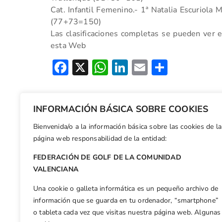
Cat. Infantil Femenino.- 1ª Natalia Escuriol
(77+73=150)
Las clasificaciones completas se pueden ver 
esta Web
Facebook
X
WhatsApp
LinkedIn
Email
Compar
Otras n
INFORMACIÓN BÁSICA SOBRE COOKIES
CAMPEONATO DOBLES MIXTO DE LA C.V.
Bienvenida/o a la información básica sobre las cookies de la
página web responsabilidad de la entidad:
FEDERACIÓN DE GOLF DE LA COMUNIDAD
VALENCIANA
Una cookie o galleta informática es un pequeño archivo de
información que se guarda en tu ordenador, “smartphone”
o tableta cada vez que visitas nuestra página web. Algunas