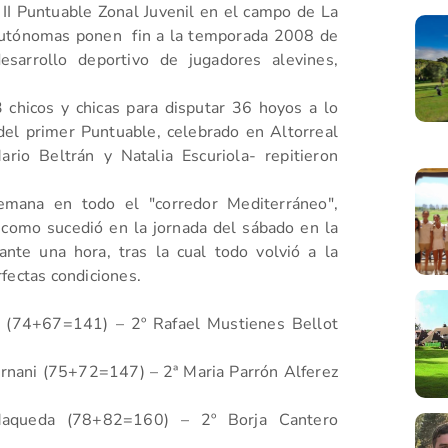
II Puntuable Zonal Juvenil en el campo de La
Autónomas ponen fin a la temporada 2008 de
sarrollo deportivo de jugadores alevines,
 chicos y chicas para disputar 36 hoyos a lo
del primer Puntuable, celebrado en Altorreal
rio Beltrán y Natalia Escuriola- repitieron
emana en todo el "corredor Mediterráneo",
como sucedió en la jornada del sábado en la
nte una hora, tras la cual todo volvió a la
fectas condiciones.
s (74+67=141) – 2º Rafael Mustienes Bellot
rnani (75+72=147) – 2ª Maria Parrón Alferez
z Maqueda (78+82=160) – 2º Borja Cantero