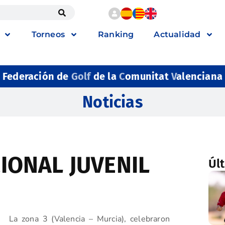
Torneos
Ranking
Actualidad
Federación de
Golf
de la
C
omunitat
V
alenciana
Noticias
IONAL JUVENIL
Úl
La zona 3 (Valencia – Murcia), celebraron