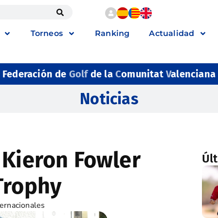
Torneos
Ranking
Actualidad
Federación de
Golf
de la
C
omunitat
V
alenciana
Noticias
 Kieron Fowler
Úl
Trophy
ternacionales