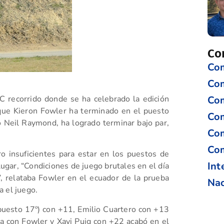
Co
Com
Co
Com
 recorrido donde se ha celebrado la edición
que Kieron Fowler ha terminado en el puesto
Com
o Neil Raymond, ha logrado terminar bajo par,
Com
Com
 insuficientes para estar en los puestos de
Int
lugar, “Condiciones de juego brutales en el día
, relataba Fowler en el ecuador de la prueba
Nac
 el juego.
 puesto 17º) con +11, Emilio Cuartero con +13
a con Fowler y Xavi Puig con +22 acabó en el