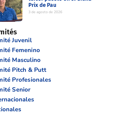
Prix de Pau
3 de agosto de 2026
mités
ité Juvenil
mité Femenino
ité Masculino
ité Pitch & Putt
ité Profesionales
ité Senior
ernacionales
ionales