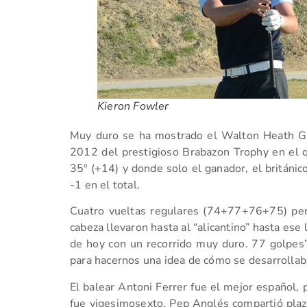
Kieron Fowler
Muy duro se ha mostrado el Walton Heath GC
2012 del prestigioso Brabazon Trophy en el 
35º (+14) y donde solo el ganador, el británic
-1 en el total.
Cuatro vueltas regulares (74+77+76+75) pero
cabeza llevaron hasta al “alicantino” hasta ese 
de hoy con un recorrido muy duro. 77 golpes”
para hacernos una idea de cómo se desarrollaba
El balear Antoni Ferrer fue el mejor español,
fue vigesimosexto, Pep Anglés compartió plaz