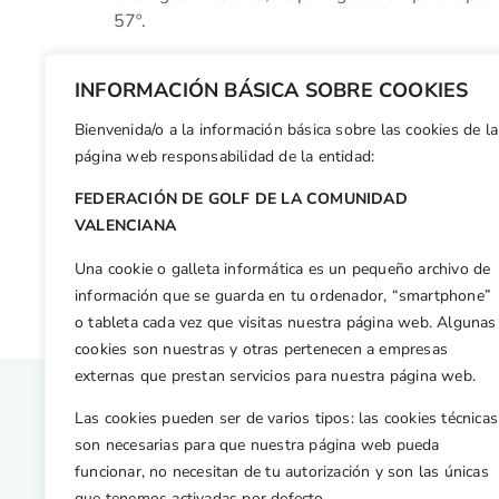
57º.
Solo Alberto Fernández y Javier Gallegos no lo
INFORMACIÓN BÁSICA SOBRE COOKIES
Bienvenida/o a la información básica sobre las cookies de la
Facebook
X
WhatsApp
LinkedIn
Email
Compar
página web responsabilidad de la entidad:
FEDERACIÓN DE GOLF DE LA COMUNIDAD
Otras n
VALENCIANA
Martina Muñoz, Campeona de España Benjamín en La Manga
Una cookie o galleta informática es un pequeño archivo de
información que se guarda en tu ordenador, “smartphone”
o tableta cada vez que visitas nuestra página web. Algunas
cookies son nuestras y otras pertenecen a empresas
externas que prestan servicios para nuestra página web.
Las cookies pueden ser de varios tipos: las cookies técnicas
son necesarias para que nuestra página web pueda
funcionar, no necesitan de tu autorización y son las únicas
que tenemos activadas por defecto.