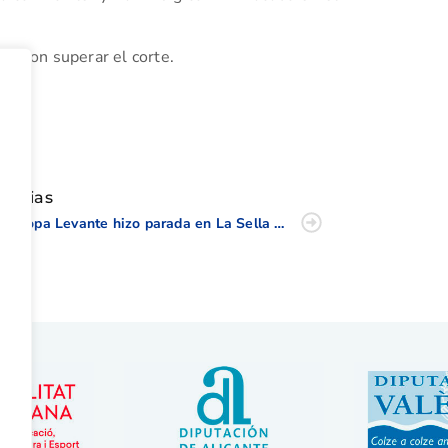
graron superar el corte.
tir
oticias
La Copa Levante hizo parada en La Sella y Oliva Nova