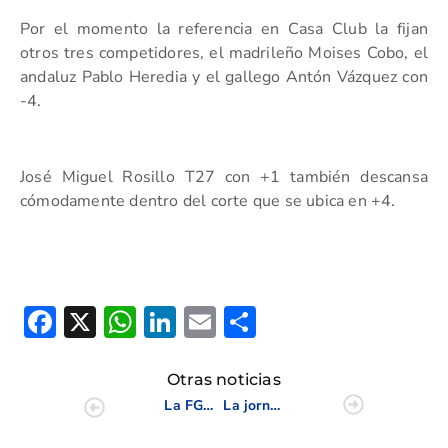
Por el momento la referencia en Casa Club la fijan
otros tres competidores, el madrileño Moises Cobo, el
andaluz Pablo Heredia y el gallego Antón Vázquez con
-4.
José Miguel Rosillo T27 con +1 también descansa
cómodamente dentro del corte que se ubica en +4.
Facebook
X
WhatsApp
LinkedIn
Email
Compartir
Otras noticias
La FGCV se vuelca con aquellos que precisan de educación especial
La jornada de Esports Als Barris todo un éxito en el centro de Valencia