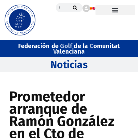
Federación de
Golf
de la
C
omunitat
V
alenciana
Noticias
Prometedor
arranque de
Ramón González
en el Cto de