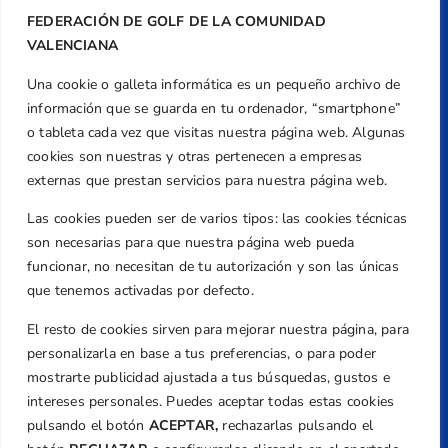
FEDERACIÓN DE GOLF DE LA COMUNIDAD
VALENCIANA
Una cookie o galleta informática es un pequeño archivo de
Dirección
información que se guarda en tu ordenador, “smartphone”
Centre de L´Esport, Carrer d'Isaac Peral i
o tableta cada vez que visitas nuestra página web. Algunas
Caballero, Nº 5, Despachos 2 y 3, 46980,
cookies son nuestras y otras pertenecen a empresas
Valencia
externas que prestan servicios para nuestra página web.
Teléfono
Las cookies pueden ser de varios tipos: las cookies técnicas
+34 961 367 799
son necesarias para que nuestra página web pueda
Email
funcionar, no necesitan de tu autorización y son las únicas
federacion@golfcv.com
que tenemos activadas por defecto.
El resto de cookies sirven para mejorar nuestra página, para
Aviso Legal
personalizarla en base a tus preferencias, o para poder
Política de Privacidad
mostrarte publicidad ajustada a tus búsquedas, gustos e
Transparencia
intereses personales. Puedes aceptar todas estas cookies
Normativa
pulsando el botón
ACEPTAR,
rechazarlas pulsando el