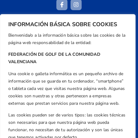
INFORMACIÓN BÁSICA SOBRE COOKIES
Dirección
Bienvenida/o a la información básica sobre las cookies de la
Centre de L´Esport, Carrer d'Isaac Peral i
página web responsabilidad de la entidad:
Caballero, Nº 5, Despachos 2 y 3, 46980,
Valencia
FEDERACIÓN DE GOLF DE LA COMUNIDAD
Teléfono
VALENCIANA
+34 961 367 799
Una cookie o galleta informática es un pequeño archivo de
Email
información que se guarda en tu ordenador, “smartphone”
federacion@golfcv.com
o tableta cada vez que visitas nuestra página web. Algunas
cookies son nuestras y otras pertenecen a empresas
Aviso Legal
externas que prestan servicios para nuestra página web.
Política de Privacidad
Transparencia
Las cookies pueden ser de varios tipos: las cookies técnicas
son necesarias para que nuestra página web pueda
Normativa
funcionar, no necesitan de tu autorización y son las únicas
Federación
que tenemos activadas por defecto.