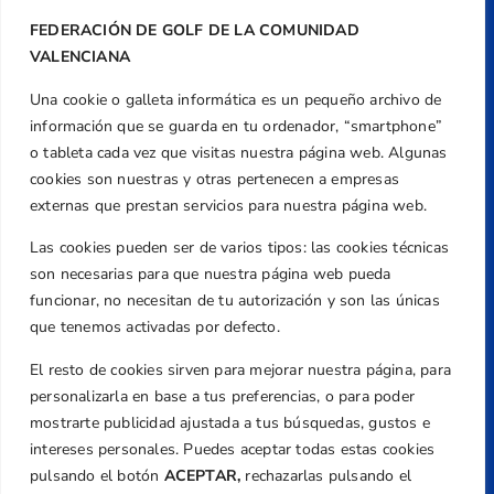
FEDERACIÓN DE GOLF DE LA COMUNIDAD
VALENCIANA
Una cookie o galleta informática es un pequeño archivo de
Dirección
información que se guarda en tu ordenador, “smartphone”
Centre de L´Esport, Carrer d'Isaac Peral i
o tableta cada vez que visitas nuestra página web. Algunas
Caballero, Nº 5, Despachos 2 y 3, 46980,
cookies son nuestras y otras pertenecen a empresas
Valencia
externas que prestan servicios para nuestra página web.
Teléfono
Las cookies pueden ser de varios tipos: las cookies técnicas
+34 961 367 799
son necesarias para que nuestra página web pueda
Email
funcionar, no necesitan de tu autorización y son las únicas
que tenemos activadas por defecto.
federacion@golfcv.com
El resto de cookies sirven para mejorar nuestra página, para
Aviso Legal
personalizarla en base a tus preferencias, o para poder
Política de Privacidad
mostrarte publicidad ajustada a tus búsquedas, gustos e
Transparencia
intereses personales. Puedes aceptar todas estas cookies
Normativa
pulsando el botón
ACEPTAR,
rechazarlas pulsando el