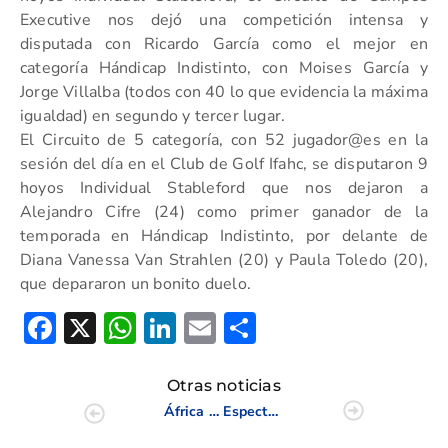
Executive nos dejó una competición intensa y
disputada con Ricardo García como el mejor en
categoría Hándicap Indistinto, con Moises García y
Jorge Villalba (todos con 40 lo que evidencia la máxima
igualdad) en segundo y tercer lugar.
El Circuito de 5 categoría, con 52 jugador@es en la
sesión del día en el Club de Golf Ifahc, se disputaron 9
hoyos Individual Stableford que nos dejaron a
Alejandro Cifre (24) como primer ganador de la
temporada en Hándicap Indistinto, por delante de
Diana Vanessa Van Strahlen (20) y Paula Toledo (20),
que depararon un bonito duelo.
Facebook
X
WhatsApp
LinkedIn
Email
Compartir
Otras noticias
África Oliva y Fátima Noguera, en el Grupo de Trabajo Juvenil Femenino
Espectacular entrega de Trofeos en la Gala Sénior de la FGCV