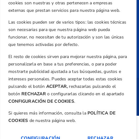
Aviso Legal
cookies son nuestras y otras pertenecen a empresas
externas que prestan servicios para nuestra página web.
Política de Privacidad
Transparencia
Las cookies pueden ser de varios tipos: las cookies técnicas
son necesarias para que nuestra página web pueda
Normativa
funcionar, no necesitan de tu autorización y son las únicas
Federación
que tenemos activadas por defecto.
Revista
El resto de cookies sirven para mejorar nuestra página, para
personalizarla en base a tus preferencias, o para poder
mostrarte publicidad ajustada a tus búsquedas, gustos e
intereses personales. Puedes aceptar todas estas cookies
pulsando el botón
ACEPTAR,
rechazarlas pulsando el
Copyright ©
Federación de Golf de la
botón
RECHAZAR
o configurarlas clicando en el apartado
Comunitat Valenciana
| Diseño:
TecnoQuatre
CONFIGURACIÓN DE COOKIES
.
Si quieres más información, consulta la
POLÍTICA DE
COOKIES
de nuestra página web.
CONFIGURACIÓN
RECHAZAR