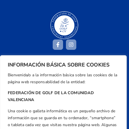
INFORMACIÓN BÁSICA SOBRE COOKIES
Dirección
Centre de L´Esport, Carrer d'Isaac Peral i
Bienvenida/o a la información básica sobre las cookies de la
Caballero, Nº 5, Despachos 2 y 3, 46980,
página web responsabilidad de la entidad:
Valencia
FEDERACIÓN DE GOLF DE LA COMUNIDAD
Teléfono
VALENCIANA
+34 961 367 799
Una cookie o galleta informática es un pequeño archivo de
Email
información que se guarda en tu ordenador, “smartphone”
federacion@golfcv.com
o tableta cada vez que visitas nuestra página web. Algunas