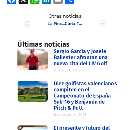
Otras noticias
La Finca Golf Resort comprometida con las acciones sociales
Carla Tejedo y Almudena Blasco, dentro del Top 10 del Santander Campeonato de España de Profesionales Femenino
Últimas noticias
Sergio García y Josele
Ballester afrontan una
nueva cita del LIV Golf
6 de agosto de 2026
Diez golfistas valencianos
compiten en el
Campeonato de España
Sub-16 y Benjamín de
Pitch & Putt
5 de agosto de 2026
El presente y futuro del