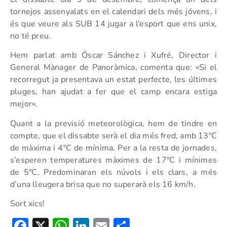
tornejos assenyalats en el calendari dels més jóvens, i
és que veure als SUB 14 jugar a l’esport que ens unix,
no té preu.
Hem parlat amb Óscar Sánchez i Xufré, Director i
General Mànager de Panoràmica, comenta que: «Si el
recorregut ja presentava un estat perfecte, les últimes
pluges, han ajudat a fer que el camp encara estiga
mejor».
Quant a la previsió meteorològica, hem de tindre en
compte, que el dissabte serà el dia més fred, amb 13ºC
de màxima i 4ºC de mínima. Per a la resta de jornades,
s’esperen temperatures màximes de 17ºC i mínimes
de 5ºC. Predominaran els núvols i els clars, a més
d’una lleugera brisa que no superarà els 16 km/h.
Sort xics!
Facebook
X
WhatsApp
LinkedIn
Email
Compartir