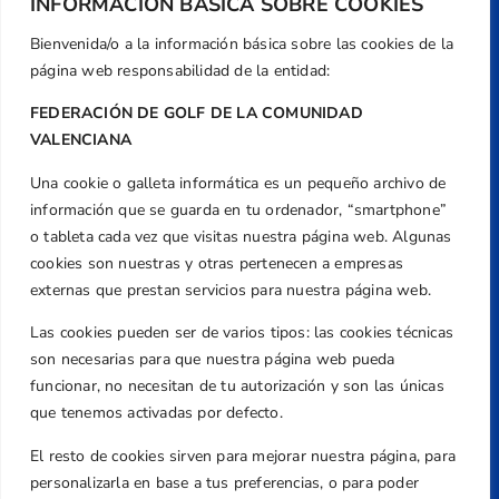
INFORMACIÓN BÁSICA SOBRE COOKIES
Bienvenida/o a la información básica sobre las cookies de la
página web responsabilidad de la entidad:
FEDERACIÓN DE GOLF DE LA COMUNIDAD
VALENCIANA
Una cookie o galleta informática es un pequeño archivo de
Dirección
información que se guarda en tu ordenador, “smartphone”
Centre de L´Esport, Carrer d'Isaac Peral i
o tableta cada vez que visitas nuestra página web. Algunas
Caballero, Nº 5, Despachos 2 y 3, 46980,
cookies son nuestras y otras pertenecen a empresas
Valencia
externas que prestan servicios para nuestra página web.
Teléfono
Las cookies pueden ser de varios tipos: las cookies técnicas
+34 961 367 799
son necesarias para que nuestra página web pueda
Email
funcionar, no necesitan de tu autorización y son las únicas
federacion@golfcv.com
que tenemos activadas por defecto.
El resto de cookies sirven para mejorar nuestra página, para
Aviso Legal
personalizarla en base a tus preferencias, o para poder