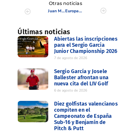
Otras noticias
Juan Miró busca ampliar la gloria con España en The Amundi Evian Juniors Cup 2023
Europa manda con solvencia en la Solheim Junior (8,5-3,5) tras la primera jornada
Últimas noticias
Abiertas las inscripciones
para el Sergio Garcia
Junior Championship 2026
7 de agosto de 2026
Sergio García y Josele
Ballester afrontan una
nueva cita del LIV Golf
6 de agosto de 2026
Diez golfistas valencianos
compiten en el
Campeonato de España
Sub-16 y Benjamín de
Pitch & Putt