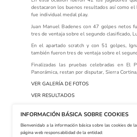
En esta ocasión fueron 42 los jugadores qu
destacaron los buenos resultados así como el
fue individual medal play.
Juan Manuel Badenes con 47 golpes netos fue 
tres de ventaja sobre el segundo clasificado, L
En el apartado scratch y con 51 golpes, Ig
también fueron tres de ventaja sobre el segund
Finalizadas las pruebas celebradas en El P
Panorámica, restan por disputar, Sierra Cortina
VER GALERÍA DE FOTOS
VER RESULTADOS
(PP130413)
INFORMACIÓN BÁSICA SOBRE COOKIES
Bienvenida/o a la información básica sobre las cookies de la
Facebook
X
WhatsApp
LinkedIn
Email
Compar
página web responsabilidad de la entidad: