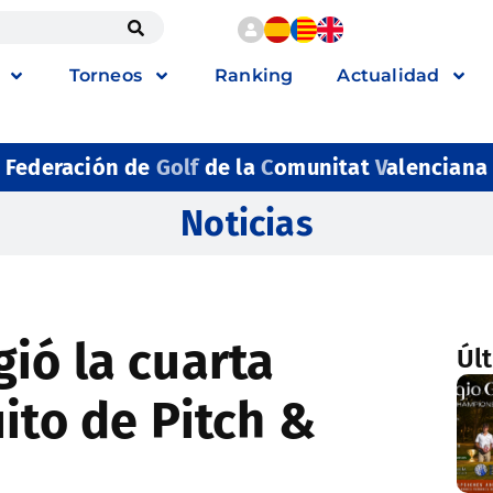
Torneos
Ranking
Actualidad
Federación de
Golf
de la
C
omunitat
V
alenciana
Noticias
ió la cuarta
Úl
ito de Pitch &