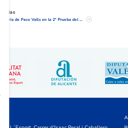
oticias
Victoria de Paco Valls en la 2ª Prueba del Circuito de Profesionales de la CV
a
A
ón
 de L´Esport, Carrer d'Isaac Peral i Caballero,
P