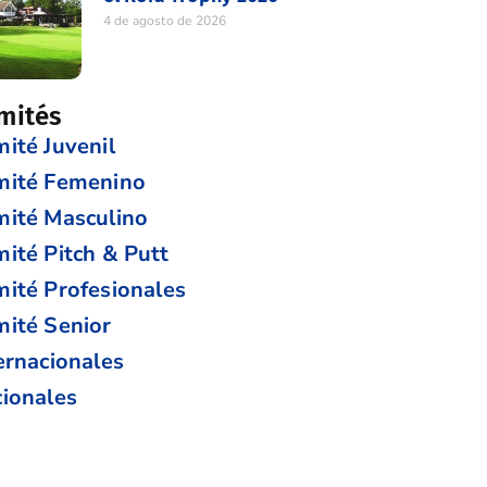
4 de agosto de 2026
mités
ité Juvenil
mité Femenino
ité Masculino
ité Pitch & Putt
ité Profesionales
ité Senior
ernacionales
ionales