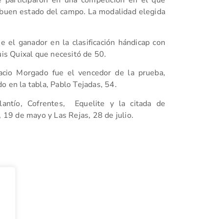
e participaron en una competición en el que
 buen estado del campo. La modalidad elegida
el ganador en la clasificación hándicap con
uis Quixal que necesitó de 50.
nacio Morgado fue el vencedor de la prueba,
o en la tabla, Pablo Tejadas, 54.
lantío, Cofrentes, Equelite y la citada de
, 19 de mayo y Las Rejas, 28 de julio.
tir