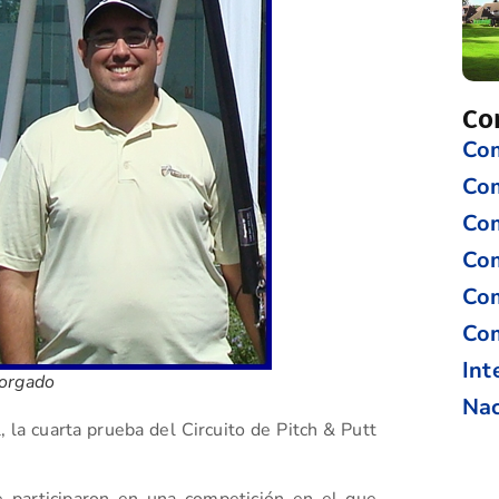
Co
Com
Co
Com
Com
Com
Com
Int
Morgado
Nac
 la cuarta prueba del Circuito de Pitch & Putt