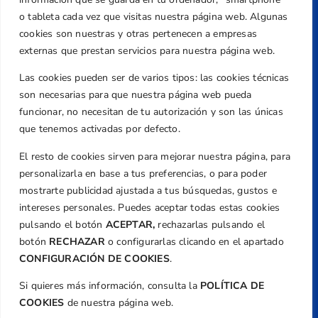
Centre de L´Esport, Carrer d'Isaac Peral i
o tableta cada vez que visitas nuestra página web. Algunas
Caballero, Nº 5, Despachos 2 y 3, 46980,
cookies son nuestras y otras pertenecen a empresas
Valencia
externas que prestan servicios para nuestra página web.
Teléfono
Las cookies pueden ser de varios tipos: las cookies técnicas
+34 961 367 799
son necesarias para que nuestra página web pueda
Email
funcionar, no necesitan de tu autorización y son las únicas
federacion@golfcv.com
que tenemos activadas por defecto.
El resto de cookies sirven para mejorar nuestra página, para
Aviso Legal
personalizarla en base a tus preferencias, o para poder
Política de Privacidad
mostrarte publicidad ajustada a tus búsquedas, gustos e
Transparencia
intereses personales. Puedes aceptar todas estas cookies
Normativa
pulsando el botón
ACEPTAR,
rechazarlas pulsando el
botón
RECHAZAR
o configurarlas clicando en el apartado
Federación
CONFIGURACIÓN DE COOKIES
.
Revista
Si quieres más información, consulta la
POLÍTICA DE
COOKIES
de nuestra página web.