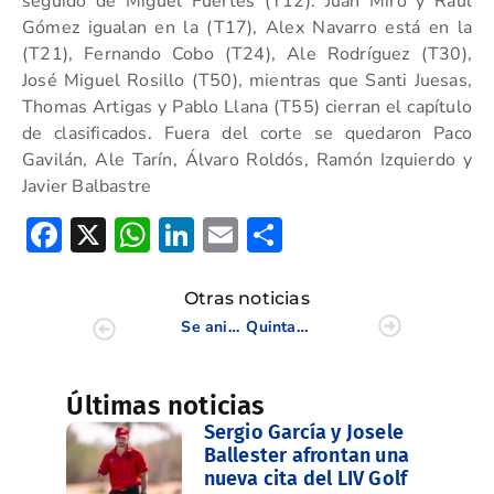
seguido de Miguel Fuertes (T12). Juan Miró y Raúl
Gómez igualan en la (T17), Alex Navarro está en la
(T21), Fernando Cobo (T24), Ale Rodríguez (T30),
José Miguel Rosillo (T50), mientras que Santi Juesas,
Thomas Artigas y Pablo Llana (T55) cierran el capítulo
de clasificados. Fuera del corte se quedaron Paco
Gavilán, Ale Tarín, Álvaro Roldós, Ramón Izquierdo y
Javier Balbastre
Facebook
X
WhatsApp
LinkedIn
Email
Compartir
Otras noticias
Se anima la II Liguilla Interclubes tras la quinta jornada en Jávea
Quinta plaza para Carlos Abril en el Nacional Absoluto Masculino 2024
Últimas noticias
Sergio García y Josele
Ballester afrontan una
nueva cita del LIV Golf